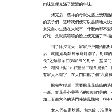
肉味道便充滿了濃濃的年味。
烤完后，慈祥的母親先盛上幾碗熱
的孩子們，這時我們便可以盡情地大快
女兒自小生活在大城市，什麼肉都不愛
好吃，父親笑嘻嘻的臉上便充滿了幸福
到了除夕這天，家家戶戶開始貼對
后，就開始為鄰居家寫對聯了。對聯的
長”之類顯示門第家風的對子，堂屋門
子，糧囤上貼“五谷豐登”“糧食滿倉”，
有家人不識字，在大門口貼了個“六畜
貼完對聯后，還要貼花花綠綠的過
一新。窗花是心靈手巧的姐姐們剪的，
加上五顏六色的過門箋隨風飄拂，很有
女人們在家炒菜、包水餃，准備