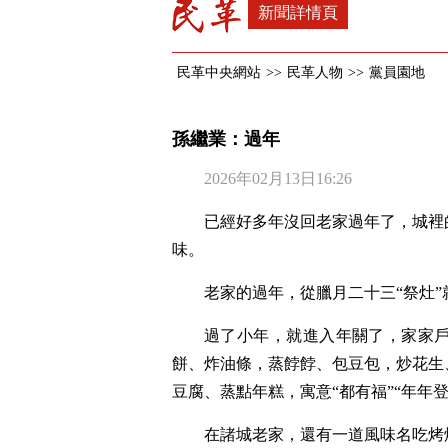
新聞詳情頁
民革中央網站
>>
民革人物
>>
黨員園地
孫繼業：過年
2026年02月13日16:26
已經好多年沒回老家過年了，城裡
味。
老家的過年，從臘月二十三“祭灶”
過了小年，就進入年關了，家家
餅、炸油條，蒸餑餑、包豆包，炒花生
豆腐、蒸點年糕，寓意“都有福”“年年登
在諸城老家，還有一道風味名吃烤