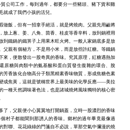
外貿公司工作，每到過年，都要分一些豬頭、豬下貨和雞
毛就成了我們小孩的活兒。
暇做飯，但有一招拿手絕活，就是烤燒肉。父親先用鹼將
，放上蔥、姜、八角、茴香、桂皮等香辛料，放到鍋裡用
放到鐵鍋的鐵箅子上用果木旺火烤。一般人家鍋底多是放
。父親有個秘方，不是用小米，而是放些許紅糖。等鐵鍋
下來，便散發出一股奇異的香味。究其原理，紅糖遇熱加
物還原糖與肉類中的氨基酸和蛋白質發生復雜的環合、脫
的芳香族化合物高分子類黑精素香味物質，形成焦糖色素
變成焦黃，這就是號稱世界上最美味的化學反應——美拉
的一種天然調味著色法，也是諸城燒烤風味獨特的核心密
。
多了，父親便小心翼翼地打開鍋蓋，立時一股濃烈的香味
半個村子都能聞到那誘人的香味。鄉村的過年畢竟最像過
的對聯、花花綠綠的門箋自不必說，單那空氣中彌漫的燒