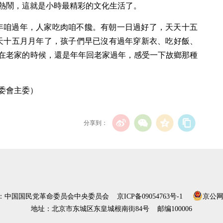
熱鬧，這就是小時最精彩的文化生活了。
年咱過年，人家吃肉咱不饞。有朝一日過好了，天天十五
天十五月月年了，孩子們早已沒有過年穿新衣、吃好飯、
在老家的時候，還是年年回老家過年，感受一下故鄉那種
委會主委）
分享到：
）：中国国民党革命委员会中央委员会
京ICP备09054763号-1
京公网安
地址：北京市东城区东皇城根南街84号 邮编100006