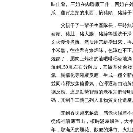
味佳肴。三姐在肉聯廠工作，四姐在
爪、雞背之類的東西，摘豬頭、豬蹄子
父親干了一輩子生產隊長，平時無
豬頭、豬肚、豬大腸、豬蹄等搓洗干淨
文火慢慢煮熟。然后用笊籬撈出來，再
小米熏，往往帶有燎煙味，色澤也不正
燒熱了，肥肉上烤出的油吧嗒吧嗒地滴
溫到150度左右分解后，其羰基化合
氫、異構化等縮聚反應，生成一種全新
並同時釋放焦糖香氣，色澤逐漸由淺黃
德反應。這是勤勞智慧的老祖宗們發明
碼，其制作工藝已列入非物質文化遺產
聞到香味越來越濃，感覺火候差不
從鍋裡噴薄而出，頓時滿屋飄香，大
年，那滿天的煙花、歡慶的爆竹、火紅