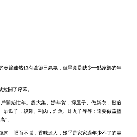
的春節雖然也有些節日氣氛，但畢竟是缺少一點家鄉的年
就拉開了序幕。
戶戶開始忙年。趕大集、辦年貨，掃屋子、做新衣，攤煎
、炒瓜子，殺雞、割肉，炸魚、炸丸子等等﹔還要做蓋墊
高”。
燒肉，肥而不膩，香味迷人，幾乎是家家過年少不了的美