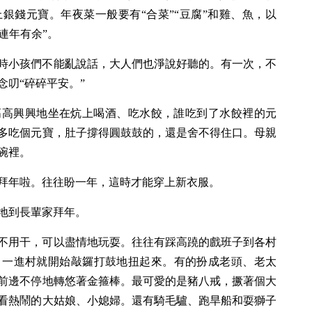
銀錢元寶。年夜菜一般要有“合菜”“豆腐”和雞、魚，以
“連年有余”。
時小孩們不能亂說話，大人們也淨說好聽的。有一次，不
叨“碎碎平安。”
高高興興地坐在炕上喝酒、吃水餃，誰吃到了水餃裡的元
多吃個元寶，肚子撐得圓鼓鼓的，還是舍不得住口。母親
碗裡。
拜年啦。往往盼一年，這時才能穿上新衣服。
地到長輩家拜年。
不用干，可以盡情地玩耍。往往有踩高蹺的戲班子到各村
，一進村就開始敲鑼打鼓地扭起來。有的扮成老頭、老太
前邊不停地轉悠著金箍棒。最可愛的是豬八戒，撅著個大
看熱鬧的大姑娘、小媳婦。還有騎毛驢、跑旱船和耍獅子