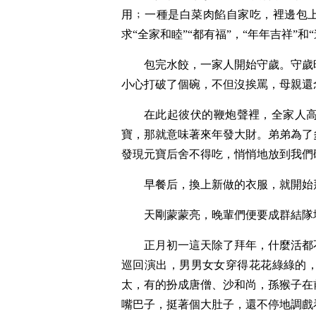
用﹔一種是白菜肉餡自家吃，裡邊包上
求“全家和睦”“都有福”，“年年吉祥”和
包完水餃，一家人開始守歲。守歲
小心打破了個碗，不但沒挨罵，母親還念
在此起彼伏的鞭炮聲裡，全家人
寶，那就意味著來年發大財。弟弟為了
發現元寶后舍不得吃，悄悄地放到我們
早餐后，換上新做的衣服，就開始
天剛蒙蒙亮，晚輩們便要成群結隊
正月初一這天除了拜年，什麼活都
巡回演出，男男女女穿得花花綠綠的
太，有的扮成唐僧、沙和尚，孫猴子在
嘴巴子，挺著個大肚子，還不停地調戲