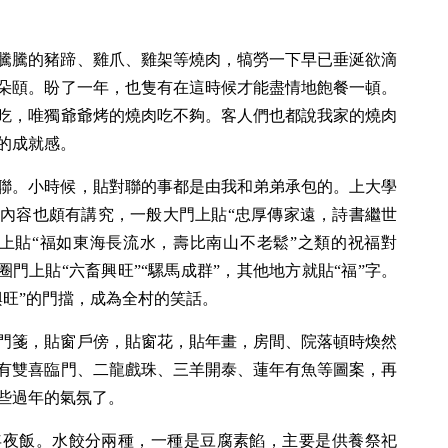
騰騰的豬蹄、雞爪、雞架等燒肉，犒勞一下早已垂涎欲滴
朵頤。盼了一年，也隻有在這時候才能盡情地飽餐一頓。
吃，唯獨爺爺烤的燒肉吃不夠。客人們也都說我家的燒肉
的成就感。
聯。小時候，貼對聯的事都是由我和弟弟承包的。上大學
內容也頗有講究，一般大門上貼“忠厚傳家遠，詩書繼世
上貼“福如東海長流水，壽比南山不老鬆”之類的祝福對
圈門上貼“六畜興旺”“騾馬成群”，其他地方就貼“福”字。
興旺”的門擋，成為全村的笑話。
門箋，貼窗戶傍，貼窗花，貼年畫，房間、院落頓時煥然
有雙喜臨門、二龍戲珠、三羊開泰、蓮年有魚等圖案，再
些過年的氣氛了。
年夜飯。水餃分兩種，一種是豆腐素餡，主要是供養祭祀