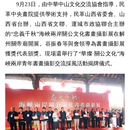
9月23日，由中華中山文化交流協會指導，民
革中央畫院提供學術支持，民革山西省委會、山
西省台辦、山西省文聯、運城市政協聯合主辦
的“忠義千秋”海峽兩岸關公文化書畫攝影展在解
州關帝廟開展。谷振春等與會領導為書畫攝影展
獲獎代表頒獎。現場還舉行了“華燦·關公文化”海
峽兩岸青年書畫攝影交流採風活動揭牌儀式。