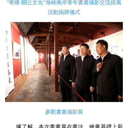
“華燦·關公文化”海峽兩岸青年書畫攝影交流採風
活動揭牌儀式
參觀書畫攝影展
據了解，本次書畫展在書法、繪畫基礎上新