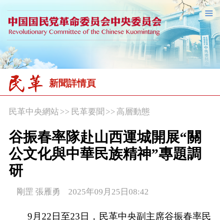
新聞詳情頁
民革中央網站
>>
民革要聞
>>
高層動態
谷振春率隊赴山西運城開展“關
公文化與中華民族精神”專題調
研
剛罡 張雁勇 2025年09月25日08:42
9月22日至23日，民革中央副主席谷振春率民