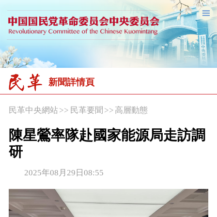
新聞詳情頁
民革中央網站
>>
民革要聞
>>
高層動態
陳星鶯率隊赴國家能源局走訪調
研
2025年08月29日08:55