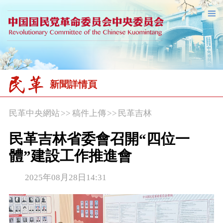
新聞詳情頁
民革中央網站
>>
稿件上傳
>>
民革吉林
民革吉林省委會召開“四位一
體”建設工作推進會
2025年08月28日14:31