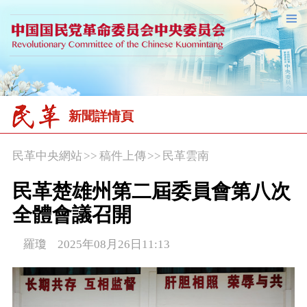
新聞詳情頁
民革中央網站
>>
稿件上傳
>>
民革雲南
民革楚雄州第二屆委員會第八次
全體會議召開
羅瓊 2025年08月26日11:13