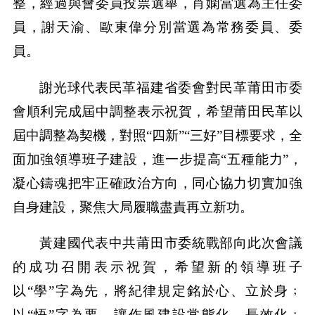
整，經過與會委員投票選舉，肖嫻當選為主任委
員，謝天渝、歐東偉分別當選為常務委員、委
員。
謝光球代表民革福建省委會對民革莆田市委
會順利完成屆中調整表示祝賀，希望莆田民革以
屆中調整為契機，對照“四新”“三好”目標要求，全
面加強領導班子建設，進一步提高“五種能力”，
凝心鑄魂把牢正確政治方向，同心協力切實加強
自身建設，聚焦大局履職盡責再立新功。
黃建國代表中共莆田市委統戰部向此次會議
的成功召開表示祝賀，希望新的領導班子
以“學”字為先，將紀律規定銘於心、立於身﹔
以“悟”字為要，讓作風建設常態化、長效化﹔