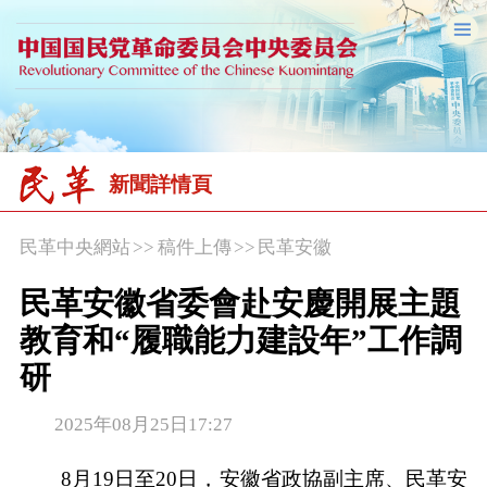
新聞詳情頁
民革中央網站
>>
稿件上傳
>>
民革安徽
民革安徽省委會赴安慶開展主題
教育和“履職能力建設年”工作調
研
2025年08月25日17:27
8月19日至20日，安徽省政協副主席、民革安