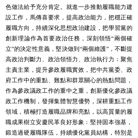
色做法給予充分肯定。就進一步推動履職能力建
設工作，馬傳喜要求，提高政治能力，把穩正確
履職方向，持續深化思想政治建設，把學習黨的
創新理論作為首要政治任務，深刻領悟“兩個確
立”的決定性意義，堅決做到“兩個維護”，不斷提
高政治判斷力、政治領悟力、政治執行力﹔聚焦
主責主業，提升參政履職實效，把中共黨委、政
府工作中的重點、難點和群眾關心的熱點問題，
作為參政議政工作的重中之重，創新優化參政議
政工作機制，發揮集體智慧優勢，深耕重點工作
領域，積極打造履職品牌和亮點，以高質量的履
職成果樹立安慶民革良好形象﹔堅持固本強基，
鍛造過硬履職隊伍，持續優化黨員結構，特別是