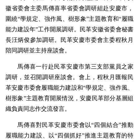
徽省委會主委馬傳喜率省委會調研組赴安慶市，
圍繞“學規定、強作風、樹形象”主題教育和“履職
能力建設年”工作開展調研。民革安徽省委會秘書
長汪炳俊參加調研。民革安慶市委會主委程秋月
陪同調研並主持座談會。
馬傳喜一行赴民革安慶市第三支部黨員之家
調研，並召開調研座談會。會上，程秋月匯報民
革安慶市委會履職能力建設和“學規定、強作風、
樹形象”主題教育開展情況，安慶民革部分基層組
織負責同志作交流發言。
馬傳喜對民革安慶市委會以“四個結合”推動
履職能力建設、以“四個抓好”推進主題教育的特