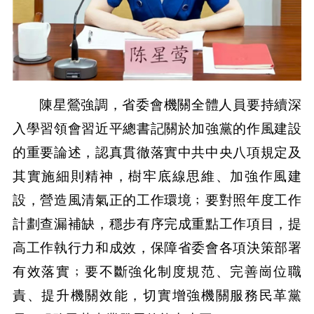
陳星鶯強調，省委會機關全體人員要持續深
入學習領會習近平總書記關於加強黨的作風建設
的重要論述，認真貫徹落實中共中央八項規定及
其實施細則精神，樹牢底線思維、加強作風建
設，營造風清氣正的工作環境﹔要對照年度工作
計劃查漏補缺，穩步有序完成重點工作項目，提
高工作執行力和成效，保障省委會各項決策部署
有效落實﹔要不斷強化制度規范、完善崗位職
責、提升機關效能，切實增強機關服務民革黨