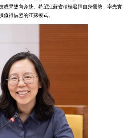
技成果雙向奔赴。希望江蘇省積極發揮自身優勢，率先實
供值得借鑒的江蘇模式。