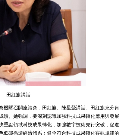
田紅旗講話
委會機關召開座談會，田紅旗、陳星鶯講話。田紅旗充分肯
成績。她強調，要深刻認識加強科技成果轉化應用與發展
快重點領域科技成果轉化，加強數字技術先行突破，促進
色低碳循環經濟體系﹔健全符合科技成果轉化客觀規律的