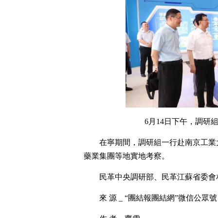
6月14日下午，調研
在寧期間，調研組一行赴南京工業
藥業集團等地實地考察。
民革中央調研部、民革江蘇省委會
來 源 _ “團結報團結網”微信公眾號