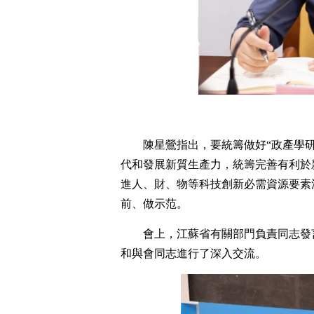
陳星鶯指出，要統籌做好“政產學研
代和發展新質生產力，統籌完善有利於
進人、財、物等科技創新必需資源要素
前、做示范。
會上，江蘇省有關部門負責同志發
和與會同志進行了深入交流。