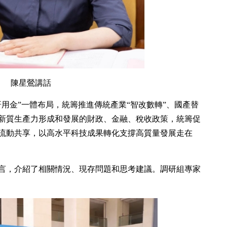
陳星鶯講話
用金”一體布局，統籌推進傳統產業“智改數轉”、國產替
新質生產力形成和發展的財政、金融、稅收政策，統籌促
流動共享，以高水平科技成果轉化支撐高質量發展走在
言，介紹了相關情況、現存問題和思考建議。調研組專家