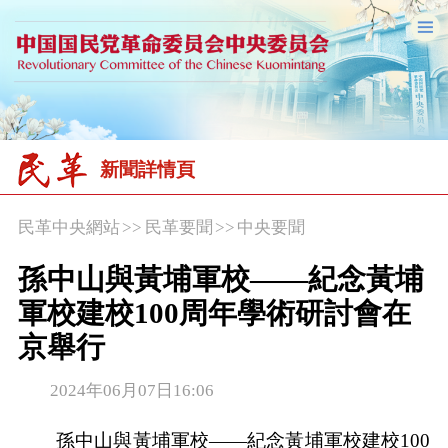
新聞詳情頁
民革中央網站
>>
民革要聞
>>
中央要聞
孫中山與黃埔軍校——紀念黃埔
軍校建校100周年學術研討會在
京舉行
2024年06月07日16:06
孫中山與黃埔軍校——紀念黃埔軍校建校100