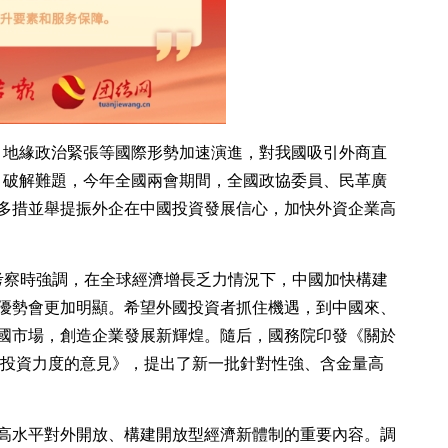
、地緣政治緊張等國際形勢加速演進，對我國吸引外商直
、破解難題，今年全國兩會期間，全國政協委員、民革廣
多措並舉提振外企在中國投資發展信心，加快外資企業高
東考察時強調，在全球經濟增長乏力情況下，中國加快構建
優勢會更加明顯。希望外國投資者抓住機遇，到中國來、
國市場，創造企業發展新輝煌。隨后，國務院印發《關於
商投資力度的意見》，提出了新一批針對性強、含金量高
高水平對外開放、構建開放型經濟新體制的重要內容。調