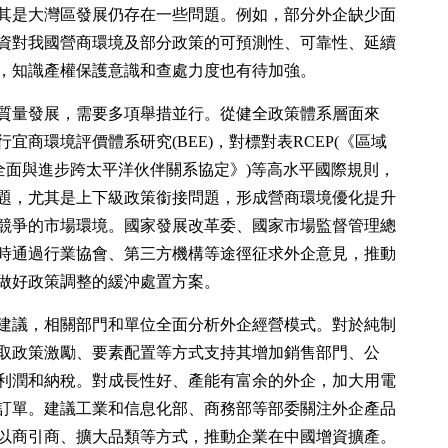
其是大灣區發展仍存在一些問題。例如，部分外企缺少面
資對我國營商環境及部分政策的可預測性、可靠性、延續
，知識產權保護意識和查處力度也有待加強。
質量發展，需要多項舉措並行。從健全政策體系層面來
商環境評價體系研究(BEE)，對標對表RCEP(《區域
(《全面與進步跨太平洋伙伴關系協定》)等高水平國際規則，
題，尤其是上下級政策銜接問題，形成營商環境優化提升
競爭的市場環境。國家發展改革委、國家市場監督管理總
時通過行業協會、第三方機構等途徑征求外企意見，推動
做好政策調整的緩沖處置方案。
建議，相關部門和單位全面分析外企經營模式。對於純制
取政策激勵、要素配置等方式支持其增加銷售部門、公
利潤和納稅。對成長性好、產能有富余的外企，加大用電
訂單。建議工業和信息化部、商務部等部委關注外企產品
以商引商、擴大品類等方式，推動企業在中國增資擴產。