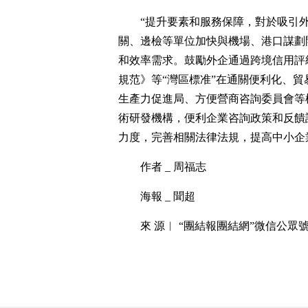
“提升要素和服務保障，對於吸引
關、邊檢等單位加快與機場、港口謀劃
和效率需求。鼓勵外企通過跨境信用評
規范》等“灣區標准”在通關便利化、
生產力促進局、方便營商咨詢委員會等
術研發機構，便利企業咨詢政策和反饋
力度，完善相關法律法規，提高中小企
作者 _ 周福志
海報 _ 聞超
來 源︱ “團結報團結網”微信公眾