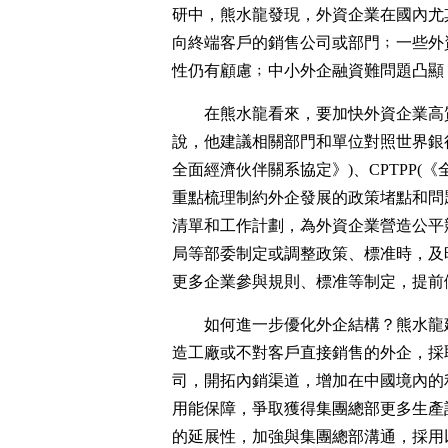
研中，熊水龍發現，外資企業在國內尤
向終端客戶的銷售公司或部門﹔一些外
性仍有顧慮﹔中小外企融資難問題凸顯
在熊水龍看來，要加快外資企業高
說，他建議相關部門和單位對照世界銀行宜
全面經濟伙伴關系協定》)、CPTPP
重點梳理制約外企發展的政策堵點和問
清單和工作計劃，為外資企業營造公平
局等部委制定或調整政策、標准時，及
更多企業參與規則、標准等制定，提前
如何進一步優化外企結構？熊水龍
造工廠或不對客戶直接銷售的外企，採
司，開拓內銷渠道，增加在中國境內的
用能保障，爭取獲得集團總部更多生產
的延展性，加強與集團總部溝通，採用