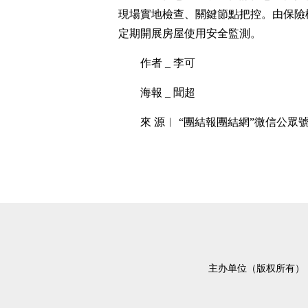
現場實地檢查、關鍵節點把控。由保險
定期開展房屋使用安全監測。
作者 _ 李可
海報 _ 聞超
來 源︱ “團結報團結網”微信公眾
主办单位（版权所有