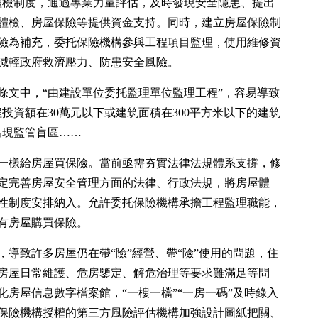
體檢制度，通過專業力量評估，及時發現安全隱患、提出
體檢、房屋保險等提供資金支持。同時，建立房屋保險制
險為補充，委托保險機構參與工程項目監理，使用維修資
減輕政府救濟壓力、防患安全風險。
條文中，“由建設單位委托監理單位監理工程”，容易導致
投資額在30萬元以下或建筑面積在300平方米以下的建筑
出現監管盲區……
一樣給房屋買保險。當前亟需夯實法律法規體系支撐，修
定完善房屋安全管理方面的法律、行政法規，將房屋體
性制度安排納入。允許委托保險機構承擔工程監理職能，
有房屋購買保險。
導致許多房屋仍在帶“險”經營、帶“險”使用的問題，住
房屋日常維護、危房鑒定、解危治理等要求難滿足等問
房屋信息數字檔案館，“一樓一檔”“一房一碼”及時錄入
保險機構授權的第三方風險評估機構加強設計圖紙把關、