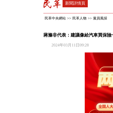
新聞詳情頁
民革中央網站
>>
民革人物
>>
黨員風採
蔣滌非代表：建議像給汽車買保險
2024年03月11日09:28