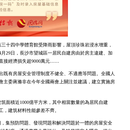
市第三十四中學體育館受降雨影響，屋頂珍珠岩浸水增重，
年4月29日，長沙市望城區一居民自建房由於房主違建、加
直接經濟損失超9000萬元……
出既有房屋安全管理制度不健全、不適應等問題。全國人
會主委蔣滌非在今年全國兩會上關注並建議，建立實施房
筑面積近1000億平方米，其中相當數量的為居民自建
工，建筑材料性能參差不齊。
期，集預防問題、發現問題和解決問題於一體的房屋安全