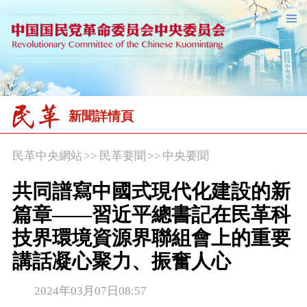
新聞詳情頁
民革中央網站
>>
民革要聞
>>
中央要聞
共同譜寫中國式現代化建設的新
篇章——習近平總書記在民革科
技界環境資源界聯組會上的重要
講話凝心聚力、振奮人心
2024年03月07日08:57