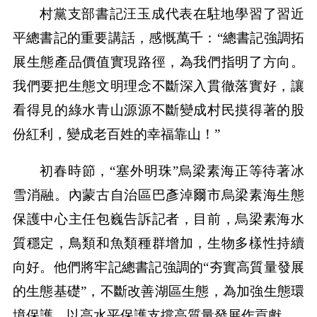
村黨支部書記汪玉成代表在駐地學習了習近
平總書記的重要講話，感慨萬千：“總書記強調拓
展生態產品價值實現路徑，為我們指明了方向。
我們要把生態文明理念不斷深入貫徹落實好，讓
看得見的綠水青山源源不斷變成村民摸得著的股
份紅利，變成老百姓的幸福靠山！”
初春時節，“塞外明珠”烏梁素海正等待著冰
雪消融。內蒙古自治區巴彥淖爾市烏梁素海生態
保護中心主任包巍告訴記者，目前，烏梁素海水
質穩定，鳥類和魚類種群增加，生物多樣性持續
向好。他們將牢記總書記強調的“夯實高質量發展
的生態基礎”，不斷改善湖區生態，為加強生態環
境保護、以高水平保護支撐高質量發展作貢獻。