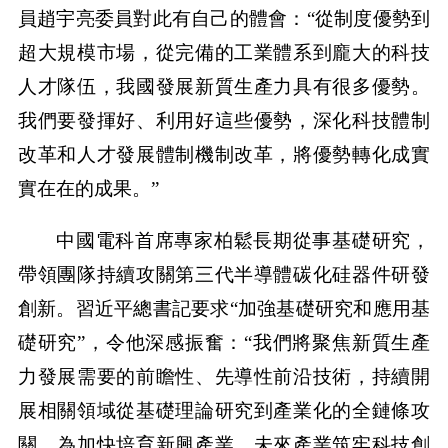
員趙宇亮委員對此有自己的體會：“從制度優勢到
超大規模市場，從完備的工業體系到龐大的科技
人才隊伍，我國發展新質生產力具有很多優勢。
我們要發揮好、利用好這些優勢，深化科技體制
改革和人才發展體制機制改革，將優勢轉化成實
實在在的成果。”
中國電科首席專家柏鬆長期從事基礎研究，
帶領團隊持續攻關第三代半導體碳化硅器件研發
創新。習近平總書記要求“加強基礎研究和應用基
礎研究”，令他深感振奮：“我們將聚焦新質生產
力發展需要的前瞻性、先導性前沿技術，持續開
展相關領域從基礎理論研究到產業化的全鏈條攻
關，為加快培育新興產業、未來產業筑牢科技創