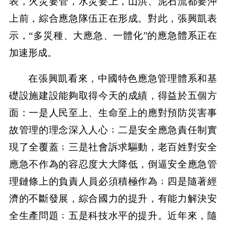
表，火災要管，水災要上，山洪、泥石流都要沖
上前，綜合應急隊伍正在形成。對此，張興凱表
示，“多災種、大應急、一體化”的應急體系正在
加速形成。
在張興凱看來，中國特色應急管理體系和基
礎設施建設能夠取得今天的成績，得益於五個方
面：一是人民至上、生命至上的應對預防災害事
故管理的理念深入人心﹔二是安全應急責任制實
現了全覆蓋﹔三是社會訴求驅動，老百姓對安全
應急不作為的容忍度大大降低，倒逼安全應急管
理鏈條上的負責人員必須積極作為﹔四是隨著經
濟的不斷發展，綜合國力的提升，有能力解決安
全生產問題﹔五是科技水平的提升。近年來，隨