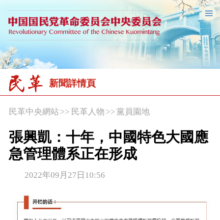
新聞詳情頁
民革中央網站
>>
民革人物
>>
黨員園地
張興凱：十年，中國特色大國應
急管理體系正在形成
2022年09月27日10:56