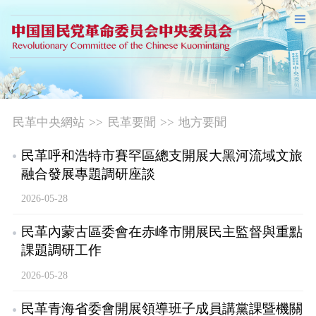
民革中央網站
>>
民革要聞
>>
地方要聞
民革呼和浩特市賽罕區總支開展大黑河流域文旅
融合發展專題調研座談
2026-05-28
民革內蒙古區委會在赤峰市開展民主監督與重點
課題調研工作
2026-05-28
民革青海省委會開展領導班子成員講黨課暨機關