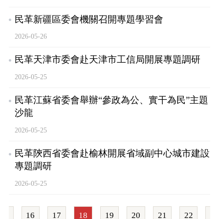
民革新疆區委會機關召開專題學習會
2026-05-26
民革天津市委會赴天津市工信局開展專題調研
2026-05-25
民革江蘇省委會舉辦“參政為公、實干為民”主題
沙龍
2026-05-25
民革陝西省委會赴榆林開展省域副中心城市建設
專題調研
2026-05-25
一頁
16
17
18
19
20
21
22
下