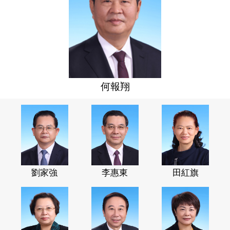
何報翔
劉家強
李惠東
田紅旗