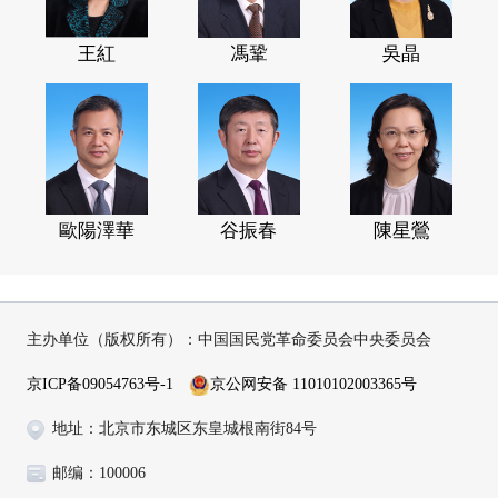
王紅
馮鞏
吳晶
歐陽澤華
谷振春
陳星鶯
主办单位（版权所有）：中国国民党革命委员会中央委员会
京ICP备09054763号-1
京公网安备 11010102003365号
地址：北京市东城区东皇城根南街84号
邮编：100006