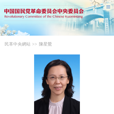
民革中央網站
>>
陳星鶯