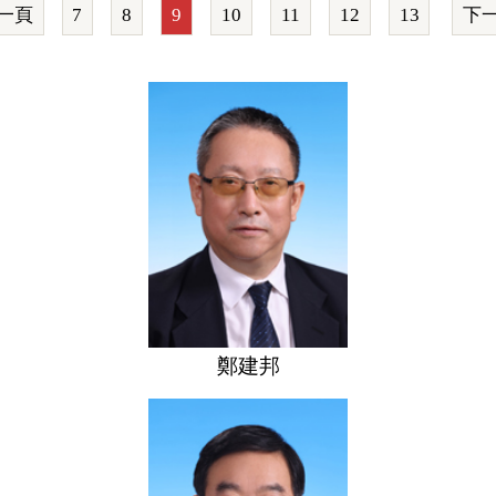
一頁
7
8
9
10
11
12
13
下
鄭建邦