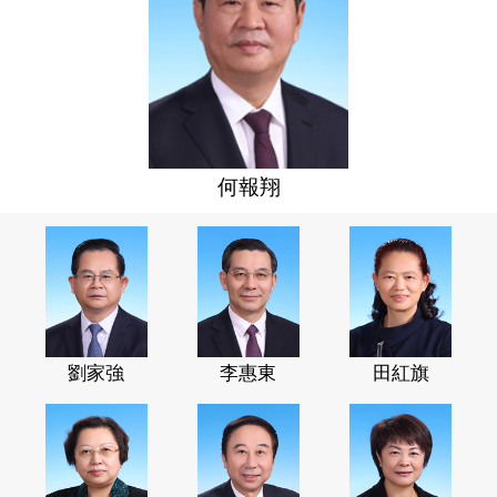
何報翔
劉家強
李惠東
田紅旗