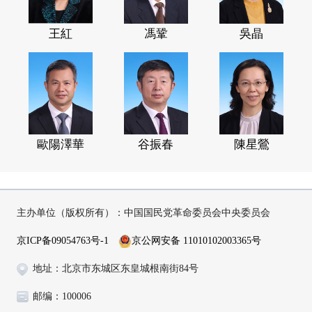
王紅
馮鞏
吳晶
歐陽澤華
谷振春
陳星鶯
主办单位（版权所有）：中国国民党革命委员会中央委员会
京ICP备09054763号-1
京公网安备 11010102003365号
地址：北京市东城区东皇城根南街84号
邮编：100006