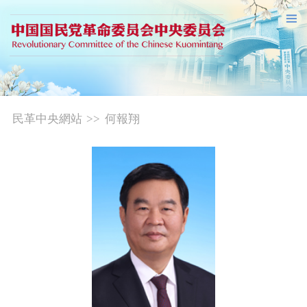
民革中央網站
>>
何報翔