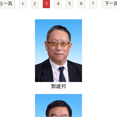
上一頁
1
2
3
4
5
6
7
下一
鄭建邦