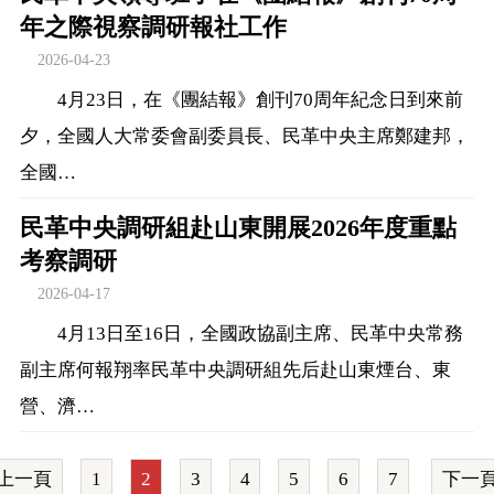
年之際視察調研報社工作
2026-04-23
4月23日，在《團結報》創刊70周年紀念日到來前
夕，全國人大常委會副委員長、民革中央主席鄭建邦，
全國…
民革中央調研組赴山東開展2026年度重點
考察調研
2026-04-17
4月13日至16日，全國政協副主席、民革中央常務
副主席何報翔率民革中央調研組先后赴山東煙台、東
營、濟…
上一頁
1
2
3
4
5
6
7
下一