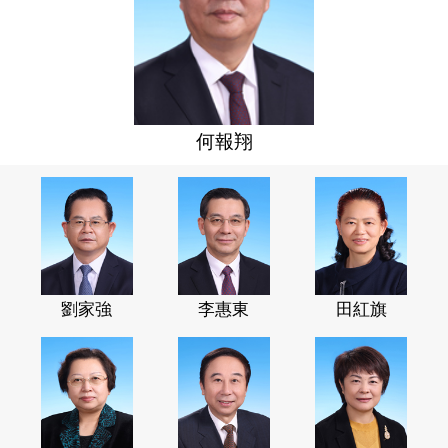
何報翔
劉家強
李惠東
田紅旗