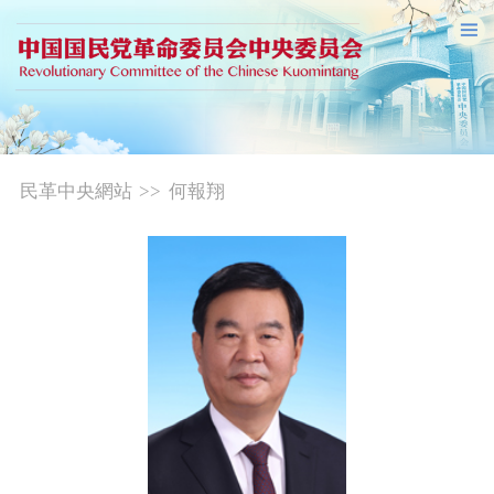
民革中央網站
>>
何報翔