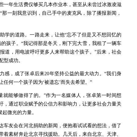
些一年生活费仅够买几本作业本，甚至从未尝过冰激凌滋
“那一刻我意识到，自己手中的麦克风，除了播报新闻，
助学的道路。一路走来，让他“忘不了但是又不想回忆的
病的孩子。“我记得那是冬天，刚下完大雪，我租了一辆车
报道，用电波呼吁更多人来帮助这个孩子。”后来，社会
配型成功。
无力感，成了张卓后来20年坚持公益的最大动力。“我们身
任何一个孩子因为‘被遗忘’而失去希望。”
量就能够做得了的。”作为一名媒体人，张卓第一时间想
吁，通过职业赋予的公信力和影响力，让更多社会力量关
汇聚起微光的力量。
盟捷达车友会在河北捐助的新闻，便抱着试试看的想法，借了
带着素材奔赴北京寻找援助。几天后，来自北京、天津、