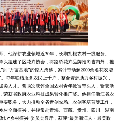
师。他深耕农业领域近30年，长期扎根农村一线服务。
，牵头组建了区花卉协会，将路桥花卉品牌推向省内外，推
到“万亩基地”的惊人跨越，累计带动超2000余名花农增
致富。每年联结服务农民上千户，整合资源助力乡村振兴，
拔尖人才。曾两次获评全国农村青年致富带头人，斩获浙
，荣获省政府农业科技成果转化推广奖。他担任浙江省农
重要职务，大力推动全省青创农场、农创客培育等工作，
乡村全面振兴，并经常赴青海、西藏、贵州、四川、湖南
政协“乡村振兴”委员会客厅，获评“最美浙江人・最美政