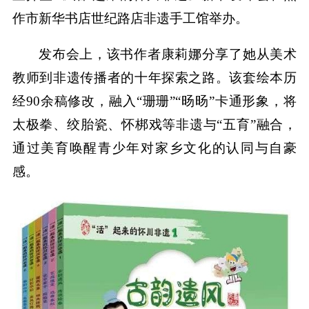
作市新华书店世纪路店非遗手工馆举办。
发布会上，该书作者康莉娜分享了她从美术
教师到非遗传播者的十年探索之路。该套绘本历
经90余稿修改，融入“珊珊”“旸旸”卡通形象，将
太极拳、绞胎瓷、怀梆戏等非遗与“五育”融合，
通过美育唤醒青少年对家乡文化的认同与自豪
感。