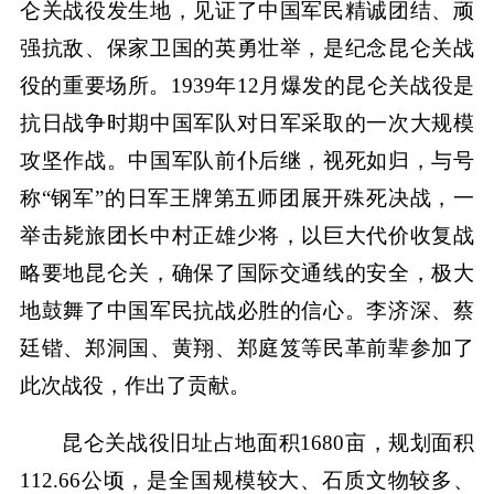
仑关战役发生地，见证了中国军民精诚团结、顽
强抗敌、保家卫国的英勇壮举，是纪念昆仑关战
役的重要场所。1939年12月爆发的昆仑关战役是
抗日战争时期中国军队对日军采取的一次大规模
攻坚作战。中国军队前仆后继，视死如归，与号
称“钢军”的日军王牌第五师团展开殊死决战，一
举击毙旅团长中村正雄少将，以巨大代价收复战
略要地昆仑关，确保了国际交通线的安全，极大
地鼓舞了中国军民抗战必胜的信心。李济深、蔡
廷锴、郑洞国、黄翔、郑庭笈等民革前辈参加了
此次战役，作出了贡献。
昆仑关战役旧址占地面积1680亩，规划面积
112.66公顷，是全国规模较大、石质文物较多、