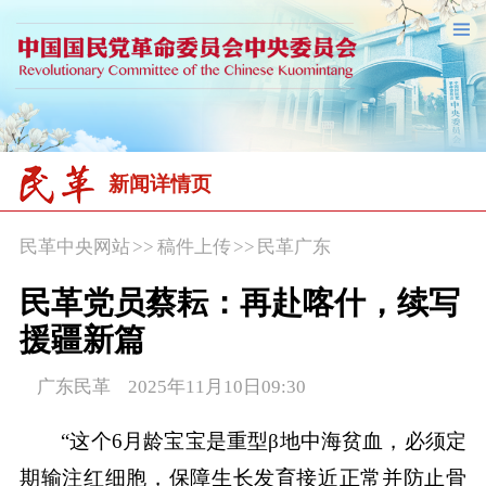
新闻详情页
民革中央网站
>>
稿件上传
>>
民革广东
民革党员蔡耘：再赴喀什，续写
援疆新篇
广东民革 2025年11月10日09:30
“这个6月龄宝宝是重型β地中海贫血，必须定
期输注红细胞，保障生长发育接近正常并防止骨