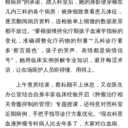
根病房”的承诺。踏入科室后，她的身影便穿梭在
儿内三科的各个病房：俯身细致查看患儿体征，
逐页翻阅病历资料，连检验单上细微的数据差异
都不放过。“要根据维持化疗期孩子血液学指标的
变化，准确调整化疗药物的剂量”“儿科诊疗要
多‘察言观色’，孩子的哭声、表情都是病情信
号”，她用临床实例拆解专业知识，避开晦涩术
语，让在场医护人员听得懂、用得上。
上午查房结束，蔡耘顾不上休息，又在医生
办公室结合自身丰富临床经验开启《肿瘤治疗相
关骨髓抑制的管理》专题授课，还特意对照科室
近期病例，手把手指导诊疗方案优化。“现在科里
血液肿瘤专科病人比去年多了，大家对白血病、