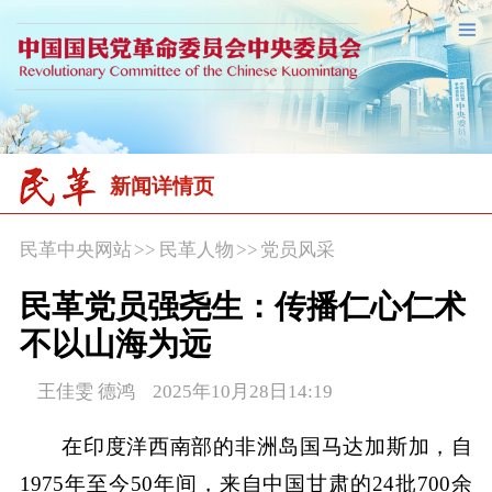
新闻详情页
民革中央网站
>>
民革人物
>>
党员风采
民革党员强尧生：传播仁心仁术
不以山海为远
王佳雯 德鸿 2025年10月28日14:19
在印度洋西南部的非洲岛国马达加斯加，自
1975年至今50年间，来自中国甘肃的24批700余