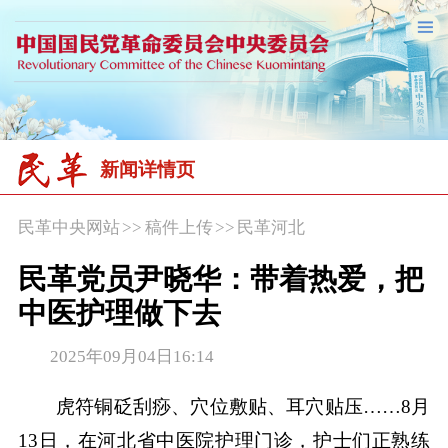
新闻详情页
民革中央网站
>>
稿件上传
>>
民革河北
民革党员尹晓华：带着热爱，把
中医护理做下去
2025年09月04日16:14
虎符铜砭刮痧、穴位敷贴、耳穴贴压……8月
13日，在河北省中医院护理门诊，护士们正熟练