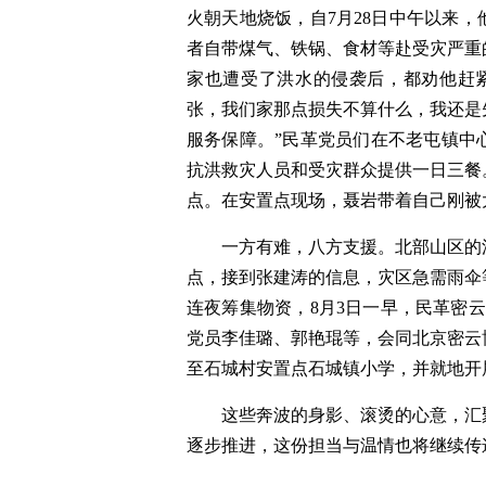
火朝天地烧饭，自7月28日中午以来
者自带煤气、铁锅、食材等赴受灾严重
家也遭受了洪水的侵袭后，都劝他赶
张，我们家那点损失不算什么，我还是
服务保障。”民革党员们在不老屯镇中
抗洪救灾人员和受灾群众提供一日三餐
点。在安置点现场，聂岩带着自己刚被
一方有难，八方支援。北部山区的
点，接到张建涛的信息，灾区急需雨伞
连夜筹集物资，8月3日一早，民革密
党员李佳璐、郭艳琨等，会同北京密云
至石城村安置点石城镇小学，并就地开
这些奔波的身影、滚烫的心意，汇
逐步推进，这份担当与温情也将继续传