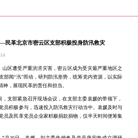
——民革北京市密云区支部积极投身防汛救灾
14
，山区遭受严重洪涝灾害，密云区成为受灾最严重地区之
支部闻“汛”而动，研判防汛形势，统筹党内资源，以实际
结精神，展现民革的责任和担当。
时间，支部紧急召开现场会议，在支部主委袁媛的带领下，
党员积极参与，迅速投入防汛救灾行动当中。袁媛及时与
党员及民革党员企业家积极捐款捐物，仅半天时间便筹集
7月29日，袁媛、副主委朱妍春及党员唐宏奔成立调研