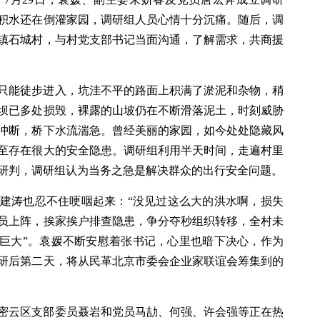
积水还在倒灌家园，调研组人员心情十分沉痛。随后，调
镇石城村，与村党支部书记当面沟通，了解需求，共商援
只能徒步进入，坑洼不平的路面上积满了淤泥和杂物，稍
坝已多处损毁，裸露的山坡仍在不断滑落泥土，时刻威胁
冲断，桥下水流湍急。曾经美丽的家园，如今处处隐藏风
至存在很大的安全隐患。调研组利用半天时间，走遍村里
研判，调研组认为当务之急是解决群众的出行安全问题。
建涛也忍不住哽咽起来：“没见过这么大的洪水啊，损失
员上阵，挨家挨户排查隐患，争分夺秒组织转移，全村未
力巨大”。袁媛不断安慰着张书记，心里也暗下决心，作为
研后第二天，将从民革北京市委会企业家联谊会筹集到的
密云区支部委员聂岩和党员马劼、何强、许会强等正在热