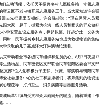
，他们主动请缨，依托民革振兴乡村志愿服务站，带领志愿
的密云区不老屯镇开展志愿服务工作。当大家知道许会强
紧回去先把家里安顿好。许会强却说：“现在保障人员紧
先跟大家一起干，抓紧为抗洪一线人员和受灾的群众做好
心小学安置点设立服务点，撑起帐篷、打起炉灶，义务为
。同时，民革振兴乡村志愿服务站也成为救援物资的集结
大学录取的儿子聂旭泽大汗淋漓地忙活着。
洪灾牵动着全市各级民革组织和党员的心。8月2日夜里12
等生活物品。民革密云区支部联合民革朝阳区委会25支部
云区支部3位入党积极分子王静、张薇、郭溪萌与朝阳民革
博爱社会服务中心的社工和志愿者们，将筹集到的物资送
展心理疏导、打扫卫生、消杀病菌等志愿服务活动。
聚成民革组织与受灾群众风雨同舟的暖流。随着重建工作
递……