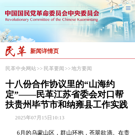
新闻详情页
民革中央网站
>>
民革要闻
>>
地方要闻
十八份合作协议里的“山海约
定”——民革江苏省委会对口帮
扶贵州毕节市和纳雍县工作实践
2025年07月15日10:13
6月的乌蒙山区，群山环抱，苍翠欲滴。在贵