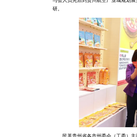
与会人员先后到贵州航空产业城规划展
研。
民革贵州省各市州委会（工委）主