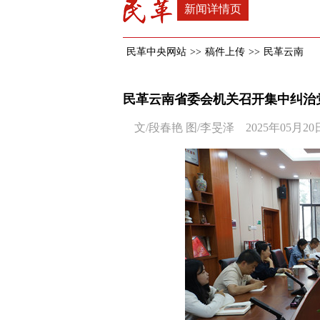
新闻详情页
民革中央网站
>>
稿件上传
>>
民革云南
民革云南省委会机关召开集中纠治
文/段春艳 图/李旻泽 2025年05月20日1