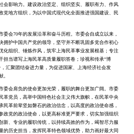
社会影响力。建设政治坚定、组织坚实、履职有力、作风
政党地方组织，为以中国式现代化全面推进强国建设、民
市委会70年的发展沿革和奋斗历程。市委会自成立以来，
决拥护中国共产党的领导，坚守并不断巩固多党合作初心
优化组织、锤炼作风，筑牢上海民革事业发展根基；专注
干担当谱写上海民革高质量履职答卷；珍视和传承“博
合，汇聚团结奋进力量，为促进国家、上海经济社会发
献。
市委会肩负的使命更加光荣，履职的舞台更加广阔。市委
民革党员，高举中国特色社会主义伟大旗帜，在民革中央
承民革前辈坚如磐石的政治信念，以高度的政治使命感，
参政党的政治使命，以更高标准更严要求，切实加强组织
创新、专业的履职传统，以持续高效的作为，竭智尽力服
量的历史担当，发挥民革特色领域优势，助力画好最大同