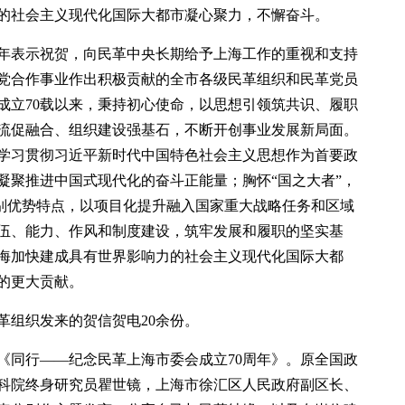
的社会主义现代化国际大都市凝心聚力，不懈奋斗。
周年表示祝贺，向民革中央长期给予上海工作的重视和支持
党合作事业作出积极贡献的全市各级民革组织和民革党员
成立70载以来，秉持初心使命，以思想引领筑共识、履职
流促融合、组织建设强基石，不断开创事业发展新局面。
学习贯彻习近平新时代中国特色社会主义思想作为首要政
凝聚推进中国式现代化的奋斗正能量；胸怀“国之大者”，
界别优势特点，以项目化提升融入国家重大战略任务和区域
伍、能力、作风和制度建设，筑牢发展和履职的坚实基
上海加快建成具有世界影响力的社会主义现代化国际大都
的更大贡献。
革组织发来的贺信贺电20余份。
《同行——纪念民革上海市委会成立70周年》。原全国政
科院终身研究员瞿世镜，上海市徐汇区人民政府副区长、