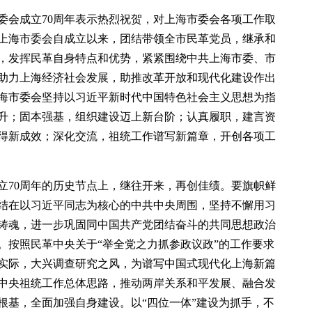
委会成立70周年表示热烈祝贺，对上海市委会各项工作取
上海市委会自成立以来，团结带领全市民革党员，继承和
，发挥民革自身特点和优势，紧紧围绕中共上海市委、市
助力上海经济社会发展，助推改革开放和现代化建设作出
海市委会坚持以习近平新时代中国特色社会主义思想为指
升；固本强基，组织建设迈上新台阶；认真履职，建言资
得新成效；深化交流，祖统工作谱写新篇章，开创各项工
立70周年的历史节点上，继往开来，再创佳绩。要旗帜鲜
结在以习近平同志为核心的中共中央周围，坚持不懈用习
铸魂，进一步巩固同中国共产党团结奋斗的共同思想政治
。按照民革中央关于“举全党之力抓参政议政”的工作要求
实际，大兴调查研究之风，为谱写中国式现代化上海新篇
中央祖统工作总体思路，推动两岸关系和平发展、融合发
根基，全面加强自身建设。以“四位一体”建设为抓手，不