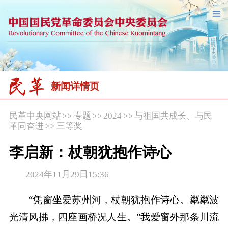
新闻详情页
民革中央网站
>>
专题
>>
2024
>>
与祖国共成长、与民
革同奋进
>>
三等奖
李启新：杖朝犹抱作诗心
2024年11月29日15:36
“凭窗坐爱苏州河，杖朝犹抱作诗心。粼粼波
光清风拂，四座画桥况人生。”我爱窗外那条川流