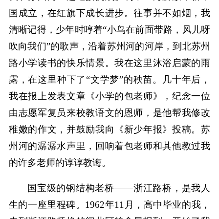
国成立，在红旗下成长进步。往事并不如烟，我
清晰记得，少年时哼着“小鸟在前面带路，风儿呀
吹向我们”的歌声，沿着苏州河的河岸，到北苏州
路小学读书的快乐情景。我在这里沐浴启蒙的雨
露，在这里种下了“文学梦”的秧苗。几十年后，
我在报上发表文章《小学的包老师》，纪念一位
由志愿军复员来校教语文的恩师，是他帮我修改
稚嫩的作文，并鼓励我向《新少年报》投稿。苏
州河的潺潺水声里，回响着包老师和其他教过我
的许多老师的谆谆教诲。
国宝级的钢结构老桥——浙江路桥，是我人
生的一座里程碑。1962年11月，高中毕业的我，