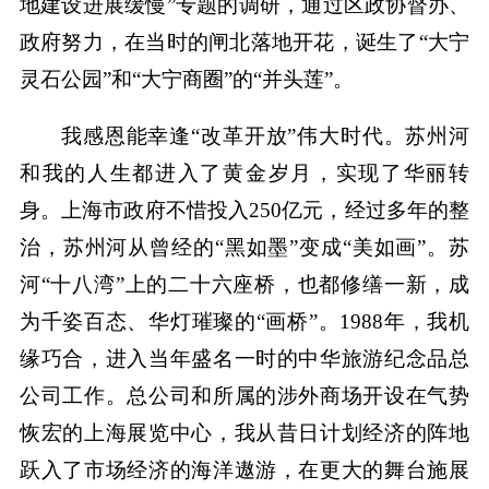
地建设进展缓慢”专题的调研，通过区政协督办、
政府努力，在当时的闸北落地开花，诞生了“大宁
灵石公园”和“大宁商圈”的“并头莲”。
我感恩能幸逢“改革开放”伟大时代。苏州河
和我的人生都进入了黄金岁月，实现了华丽转
身。上海市政府不惜投入250亿元，经过多年的整
治，苏州河从曾经的“黑如墨”变成“美如画”。苏
河“十八湾”上的二十六座桥，也都修缮一新，成
为千姿百态、华灯璀璨的“画桥”。1988年，我机
缘巧合，进入当年盛名一时的中华旅游纪念品总
公司工作。总公司和所属的涉外商场开设在气势
恢宏的上海展览中心，我从昔日计划经济的阵地
跃入了市场经济的海洋遨游，在更大的舞台施展