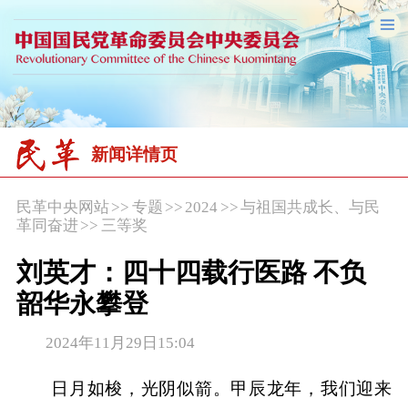
新闻详情页
民革中央网站
>>
专题
>>
2024
>>
与祖国共成长、与民
革同奋进
>>
三等奖
刘英才：四十四载行医路 不负
韶华永攀登
2024年11月29日15:04
日月如梭，光阴似箭。甲辰龙年，我们迎来