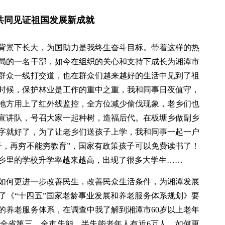
共同见证祖国发展新成就
的背景下长大，为国助力是我终生奋斗目标。带着这样的热
局的一名干部，如今在组织的关心和支持下成长为湘潭市
与群众一线打交道，也在群众们越来越好的生活中见到了祖
时候，保护林业是工作的重中之重，我和同事日夜值守，
地方用上了红外线监控，全方位减少偷伐现象，老乡们也
宣讲队，号召大家一起种树，造福后代。在板塘乡做副乡
字就好了，为了让老乡们送孩子上学，我和同事一起一户
子，再穷不能穷教育”，国家有政策孩子可以免费读书了！
乡里的学校升学率越来越高，出现了很多大学生……
如何更进一步改善民生，改善民众生活条件，为湘潭发展
发了《“十四五”国家老龄事业发展和养老服务体系规划》要
的养老服务体系，在调查中我了解到湘潭市60岁以上老年
率排全省第三，全市失能、半失能老年人有近6万人。如何更