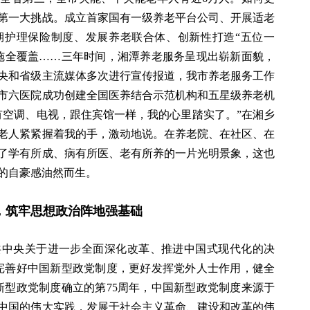
第一大挑战。成立首家国有一级养老平台公司、开展适老
期护理保险制度、发展养老联合体、创新性打造“五位一
施全覆盖……三年时间，湘潭养老服务呈现出崭新面貌，
央和省级主流媒体多次进行宣传报道，我市养老服务工作
市六医院成功创建全国医养结合示范机构和五星级养老机
有空调、电视，跟住宾馆一样，我的心里踏实了。”在湘乡
老人紧紧握着我的手，激动地说。在养老院、在社区、在
了学有所成、病有所医、老有所养的一片光明景象，这也
的自豪感油然而生。
，筑牢思想政治阵地强基础
共中央关于进一步全面深化改革、推进中国式现代化的决
完善好中国新型政党制度，更好发挥党外人士作用，健全
新型政党制度确立的第75周年，中国新型政党制度来源于
中国的伟大实践，发展于社会主义革命、建设和改革的伟