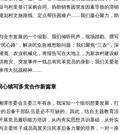
业与村里签订采购合同、协助销售因突发因素导致的滞销
规划村文旅路线、定点帮扶困难户……我们凝心聚力，助
与全市发展的一个缩影。我们倾听民声，现场踏勘、撰写
“民心路”，解决民众急难愁盼问题；我们聚焦“三农”，深
灌溉、农业机械化，将报告写在大地上，为新农村建设献
洪救灾、突发事件一线总有民革党员的身影；我们关爱老
承伟大抗战精神……
同心续写多党合作新篇章
革湘潭市委会主委三年有余，我深知一个组织想要发展，打
干的后备干部队伍是必不可缺的。因此，结合主题教育活
，开展党员履职能力培训，从内夯实思想共识基础，从外实
与主委班子成员高度关注民革后备力量的培养，一对一座