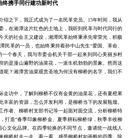
始终携手同行建功新时代
的介绍之下，我正式成为了一名民革党员。15年时间，我从
委，在湘潭这片红色的土地上，我听到民革与时代同行的
到今天的社会主义建设，湘潭民革始终秉承先辈荣光，积极
潭民革的一员，也始终秉持着孙中山先生“爱国、革命、
的一个春天，我与市委会机关干部一起来到同心美丽乡村
帘的是漫山遍野的油菜花，一派生机勃勃的景象。然而这
道呢？湘潭赏油菜观赏圣地为何没有柳桥的名字，我们不
际走访中，了解到柳桥不仅有金黄的油菜花，还有夏橙果
此丰富的资源，怎么开发利用，是柳桥当下的发展瓶颈。
工作者、柳桥村支部书记等一起面对面交流，分析柳桥特
，打造“春季印象柳桥金、夏季耕耘柳桥绿，秋季丰收柳
”同心文化品牌。在四季轮换的不同节点，邀请统一战线人
来柳桥村走一走、看一看，感受柳桥村如画般的四季。除