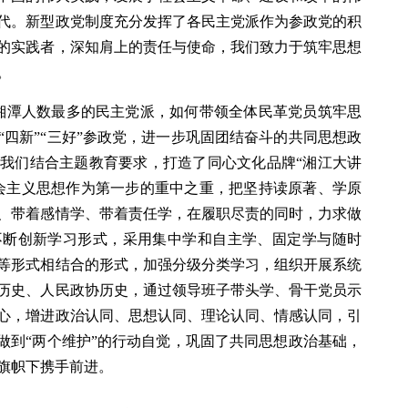
代。新型政党制度充分发挥了各民主党派作为参政党的积
的实践者，深知肩上的责任与使命，我们致力于筑牢思想
。
是湘潭人数最多的民主党派，如何带领全体民革党员筑牢思
四新”“三好”参政党，进一步巩固团结奋斗的共同思想政
我们结合主题教育要求，打造了同心文化品牌“湘江大讲
会主义思想作为第一步的重中之重，把坚持读原著、学原
、带着感情学、带着责任学，在履职尽责的同时，力求做
不断创新学习形式，采用集中学和自主学、固定学与随时
等形式相结合的形式，加强分级分类学习，组织开展系统
历史、人民政协历史，通过领导班子带头学、骨干党员示
心，增进政治认同、思想认同、理论认同、情感认同，引
做到“两个维护”的行动自觉，巩固了共同思想政治基础，
旗帜下携手前进。