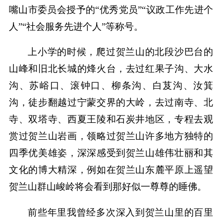
嘴山市委员会授予的“优秀党员”“议政工作先进个
人”“社会服务先进个人”等称号。
上小学的时候，爬过贺兰山的北段沙巴台的
山峰和旧北长城的烽火台，去过红果子沟、大水
沟、苏峪口、滚钟口、柳条沟、白芨沟、汝箕
沟，徒步翻越过宁蒙交界的大岭，去过南寺、北
寺、双塔寺、西夏王陵和石炭井地区，专程去观
赏过贺兰山岩画，领略过贺兰山许多地方独特的
四季优美雄姿，深深感受到贺兰山雄伟壮丽和其
文化的博大精深，例如在贺兰山东麓平原上遥望
贺兰山群山峻岭将会看到那好似一尊尊的睡佛。
前些年里我曾经多次深入到贺兰山里的百里