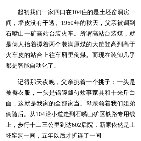
起初我们一家四口在104住的是土坯窑洞房一
间，墙皮没有干透。1960年的秋天，父亲被调到
石嘴山一矿高站台装火车。所谓高站台装煤，就
是俩人抬着摞着两个装满原煤的大筐登高到高于
火车皮的站台上往车厢里倒煤。而现在装卸几乎
都是智能自动化了。
记得那天夜晚，父亲挑着一个挑子：一头是
被褥衣服，一头是锅碗瓢勺炊事家具和十来斤白
面，这就是我家的全部家当。母亲领着我们姐弟
俩随后。从104沿小道走到石嘴山矿区铁路专用线
上，步行十二三公里到达602后院，新家依然是土
坯窑洞一间，五年以后才扩连了一间。