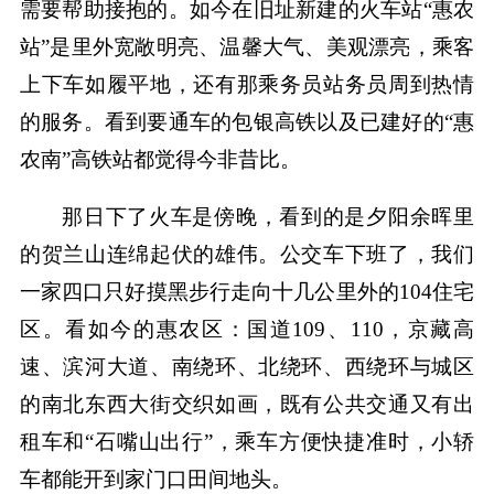
需要帮助接抱的。如今在旧址新建的火车站“惠农
站”是里外宽敞明亮、温馨大气、美观漂亮，乘客
上下车如履平地，还有那乘务员站务员周到热情
的服务。看到要通车的包银高铁以及已建好的“惠
农南”高铁站都觉得今非昔比。
那日下了火车是傍晚，看到的是夕阳余晖里
的贺兰山连绵起伏的雄伟。公交车下班了，我们
一家四口只好摸黑步行走向十几公里外的104住宅
区。看如今的惠农区：国道109、110，京藏高
速、滨河大道、南绕环、北绕环、西绕环与城区
的南北东西大街交织如画，既有公共交通又有出
租车和“石嘴山出行”，乘车方便快捷准时，小轿
车都能开到家门口田间地头。