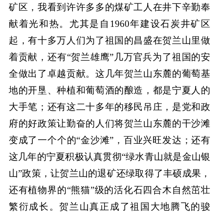
矿区，我看到许许多多的煤矿工人在井下辛勤奉
献着光和热。尤其是自1960年建设石炭井矿区
起，有十多万人们为了祖国的昌盛在贺兰山里做
着贡献，还有“贺兰雄鹰”几万官兵为了祖国的安
全做出了卓越贡献。这几年贺兰山东麓的葡萄基
地的开垦、种植和葡萄酒的酿造，都是宁夏人的
大手笔；还有这二十多年的移民吊庄，是党和政
府的好政策让勤奋的人们将贺兰山东麓的干沙滩
变成了一个个的“金沙滩”，百业兴旺发达；还有
这几年的宁夏积极认真贯彻“绿水青山就是金山银
山”政策，让贺兰山的退矿还绿取得了丰硕成果，
还有植物界的“熊猫”级的活化石四合木自然茁壮
繁衍成长。贺兰山真正成了祖国大地腾飞的骏