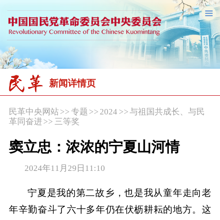
新闻详情页
民革中央网站
>>
专题
>>
2024
>>
与祖国共成长、与民
革同奋进
>>
三等奖
窦立忠：浓浓的宁夏山河情
2024年11月29日11:10
宁夏是我的第二故乡，也是我从童年走向老
年辛勤奋斗了六十多年仍在伏枥耕耘的地方。这