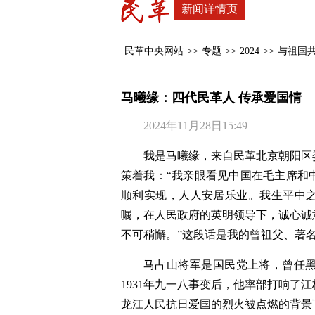
新闻详情页
民革中央网站
>>
专题
>>
2024
>>
与祖国
马曦缘：四代民革人 传承爱国情
2024年11月28日15:49
我是马曦缘，来自民革北京朝阳区
策着我：“我亲眼看见中国在毛主席和
顺利实现，人人安居乐业。我生平中
嘱，在人民政府的英明领导下，诚心诚
不可稍懈。”这段话是我的曾祖父、著
马占山将军是国民党上将，曾任
1931年九一八事变后，他率部打响了
龙江人民抗日爱国的烈火被点燃的背景