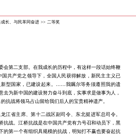
共成长、与民革同奋进
>>
二等奖
委会第二支部。在我成长的历程中，有这样一段话始终鞭
中国共产党之领导下，全国人民获得解放，新民主主义已
之新型国家，已建设起来。……我嘱尔等务须遵照我的遗
意去为新中国的建设努力奋斗到底，实事求是做事为人，
名的抗战将领马占山留给我们后人的宝贵精神遗产。
黑龙江省主席、第十二战区副司令、东北挺进军总司令。
江桥抗战。江桥抗战是在中国共产党有力号召和动员下，黑
下的第一个有组织具规模的抗战，明知打不赢也要奋起抗