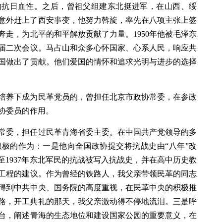
的抗日血性。之后，曾祖父组建东北挺进军，在山西、绥
山意外赶上了西安事变，他努力斡旋，率先在八项主张上签
走，为北平的和平解放贡献了力量。1950年他被毛泽东
届二次会议。马占山和众多心怀国家、心系人民，响应共
国做出了贡献。他们爱国的情怀和追求光明与进步的选择
培养下成为民革党员的，曾担任北京市政协常委，在参政
协委员的作用。
常委，担任过民革青海省委主委。在中国共产党领导的多
极的作为：一是他向全国政协提交将抗战史由“八年”改
年至1937年东北军民的抗战被写入抗战史，并在高中历史教
工程的建议。作为曾经的铁路人，我父亲带领民革的同志
得到中共中央、国务院的高度重视，在民革中央的积极推
铁路，开工典礼的那天，我父亲激动得不停地流泪。三是呼
台，阐述青海的生态地位和建设国家公园的重要意义，在