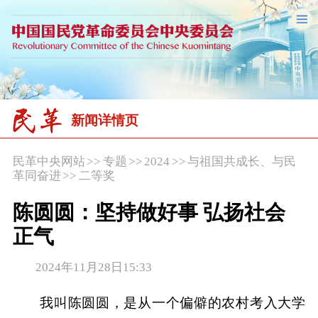
新闻详情页
民革中央网站
>>
专题
>>
2024
>>
与祖国共成长、与民
革同奋进
>>
二等奖
陈圆圆：坚持做好事 弘扬社会
正气
2024年11月28日15:33
我叫陈圆圆，是从一个偏僻的农村考入大学