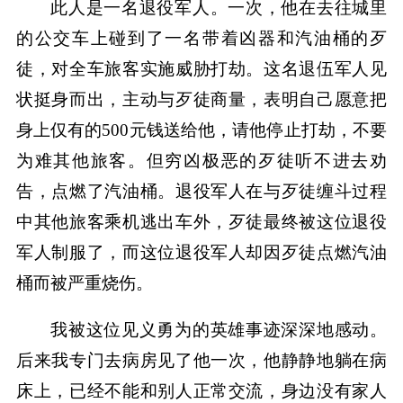
此人是一名退役军人。一次，他在去往城里
的公交车上碰到了一名带着凶器和汽油桶的歹
徒，对全车旅客实施威胁打劫。这名退伍军人见
状挺身而出，主动与歹徒商量，表明自己愿意把
身上仅有的500元钱送给他，请他停止打劫，不要
为难其他旅客。但穷凶极恶的歹徒听不进去劝
告，点燃了汽油桶。退役军人在与歹徒缠斗过程
中其他旅客乘机逃出车外，歹徒最终被这位退役
军人制服了，而这位退役军人却因歹徒点燃汽油
桶而被严重烧伤。
我被这位见义勇为的英雄事迹深深地感动。
后来我专门去病房见了他一次，他静静地躺在病
床上，已经不能和别人正常交流，身边没有家人