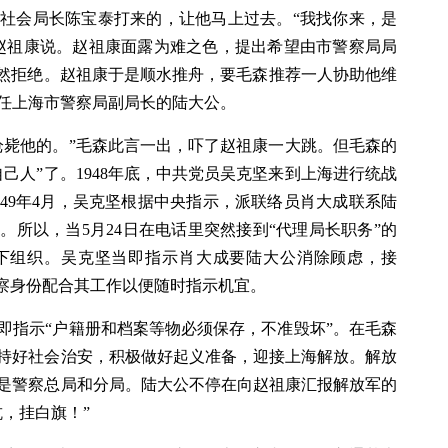
社会局长陈宝泰打来的，让他马上过去。“我找你来，是
赵祖康说。赵祖康面露为难之色，提出希望由市警察局局
断然拒绝。赵祖康于是顺水推舟，要毛森推荐一人协助他维
任上海市警察局副局长的陆大公。
枪毙他的。”毛森此言一出，吓了赵祖康一大跳。但毛森的
己人”了。1948年底，中共党员吴克坚来到上海进行统战
49年4月，吴克坚根据中央指示，派联络员肖大成联系陆
所以，当5月24日在电话里突然接到“代理局长职务”的
下组织。吴克坚当即指示肖大成要陆大公消除顾虑，接
警察身份配合其工作以便随时指示机宜。
即指示“户籍册和档案等物必须保存，不准毁坏”。在毛森
持好社会治安，积极做好起义准备，迎接上海解放。解放
是警察总局和分局。陆大公不停在向赵祖康汇报解放军的
，挂白旗！”