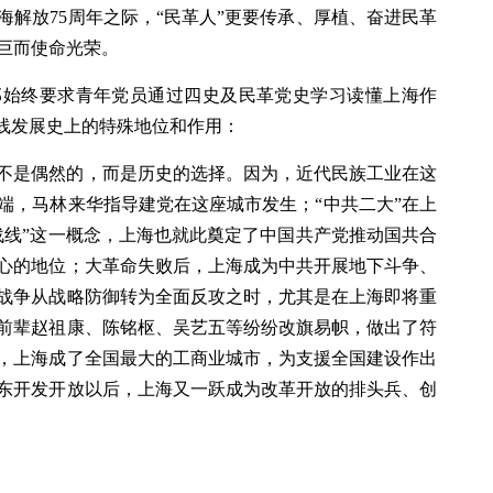
海解放75周年之际，“民革人”更要传承、厚植、奋进民革
巨而使命光荣。
部始终要求青年党员通过四史及民革党史学习读懂上海作
战线发展史上的特殊地位和作用：
不是偶然的，而是历史的选择。因为，近代民族工业在这
端，马林来华指导建党在这座城市发生；“中共二大”在上
战线”这一概念，上海也就此奠定了中国共产党推动国共合
心的地位；大革命失败后，上海成为中共开展地下斗争、
战争从战略防御转为全面反攻之时，尤其是在上海即将重
前辈赵祖康、陈铭枢、吴艺五等纷纷改旗易帜，做出了符
，上海成了全国最大的工商业城市，为支援全国建设作出
东开发开放以后，上海又一跃成为改革开放的排头兵、创