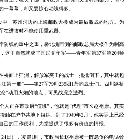
的一幕幕，却又要惊心动魄得多。
的战役中，苏州河边的上海邮政大楼成为最后激战的地方。为
军在进攻时不能使用重武器。
岸防线的重中之重，桥北堍西侧的邮政总局大楼作为制高
这里自然就成了国民党守军——青年军第37军第204师
。
在桥面上狂泻，解放军突击的战士一批批倒下，其中就包
第一船”——第27军79师235团1营的战士们。四川路桥
抗命”动用火炮的地点，可见战况之激烈。
个人正在市政府“值班”，他就是“代理”市长赵祖康。其实
试接触在沪中共地下组织。到了1949年2月，他实际上已经
自己的工作便利，为党提供了很多有价值的情报。
月24日），凌晨1时，市政局长赵祖康被一阵急促的电话铃