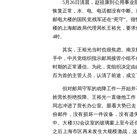
5月26日清晨，赵祖康到公用事
恢复正常，水、电、电话都没有中断。
邮电大楼的国民党残军还在“死守”。
楼的上海邮政局代理局长王裕光，要求
4时。
其实，王裕光当时也很焦虑。南京
手中，中共党组织指示邮局接管小组不
时期的正常通信。为此，党组织决定由
百为首的主管人员，认清了前途，成立
但对邮局守军的劝降工作一开始并
姓营长拒绝投降。王裕光一直做他工作
同志冲进了营长办公室。眼看大势已去，
份邮件，没有损坏一件设备，没有遗
中。大楼332会议室的玻璃窗上至今
之后上海市区再未发生大规模激战，这