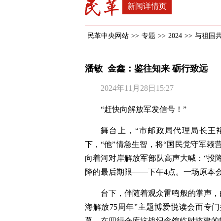
新闻详情页
民革中央网站
>>
专题
>>
2024
>>
与祖国
潘敏 金鑫：鉴往知来 砺行致远
2024年11月28日15:27
“赶快向解放军发信号！”
舞台上，“市邮政局代理局长王
下，“他”情急生智，将“国民党守军赖
向着河对岸解放军部队高声大喊：“投
降的最后期限——下午4点。一场原本
台下，伴随着观众雷鸣般的掌声，
海解放75周年”主题博爱悦读会而专
幕。在四行仓库抗战纪念馆临时搭建的