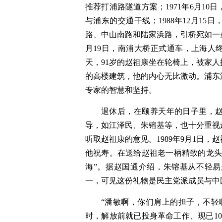
推荐打浦路隧道方案；1971年6月1
与浦东的交通干线；1988年12月1
路、中山南路和陆家浜路，引桥宛如一条
月19日，南浦大桥正式通车，上海人
天，91岁的赵祖康坐在轮椅上，被家
的高楼建筑，他的内心无比激动。浦东
专家的智慧和坚持。
退休后，在颐养天年的日子里，
导，如江泽民、朱镕基等，也十分重视
听取赵祖康的意见。1989年9月1日
他祝寿。在送给赵祖老一柄精致的龙头
海”。据赵国通介绍，朱镕基从不轻
一，可见这份礼物是民主党派成员与中
“潘敏啊，你们肩上的担子，不轻
时，解放前就已投身革命工作、现已1