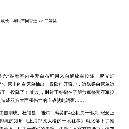
共成长、与民革同奋进
>>
二等奖
裕光”眼看室内并无白布可用来向解放军投降，聚光灯
营长”床上的白床单抽出，冒险推开窗户，边飘扬白床单边
降了！投降了！”此刻，时针正好指在了解放军接受守军投
会造成双方大面积伤亡的血战就此消弭……
由吉朋晓、杜福昌、陆炜、冯昊翀4位机关干部为“纪念上
门排练的短剧《上海邮政大楼的一段往事》就此落下了帷
舞台上，机关干部们的表演，生动而又富有感染力；但75