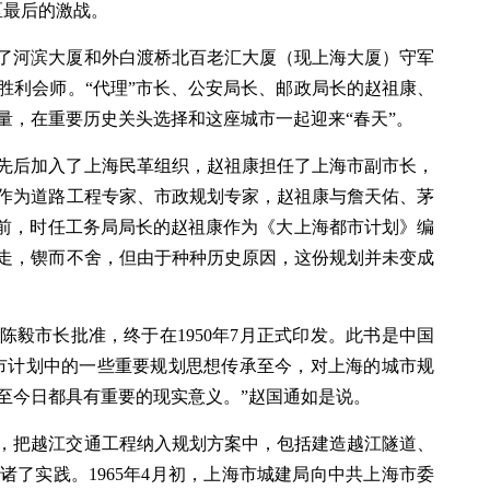
区最后的激战。
了河滨大厦和外白渡桥北百老汇大厦（现上海大厦）守军
胜利会师。“代理”市长、公安局长、邮政局长的赵祖康、
量，在重要历史关头选择和这座城市一起迎来“春天”。
先后加入了上海民革组织，赵祖康担任了上海市副市长，
作为道路工程专家、市政规划专家，赵祖康与詹天佑、茅
放前，时任工务局局长的赵祖康作为《大上海都市计划》编
走，锲而不舍，但由于种种历史原因，这份规划并未变成
陈毅市长批准，终于在1950年7月正式印发。此书是中国
市计划中的一些重要规划思想传承至今，对上海的城市规
至今日都具有重要的现实意义。”赵国通如是说。
，把越江交通工程纳入规划方案中，包括建造越江隧道、
了实践。1965年4月初，上海市城建局向中共上海市委