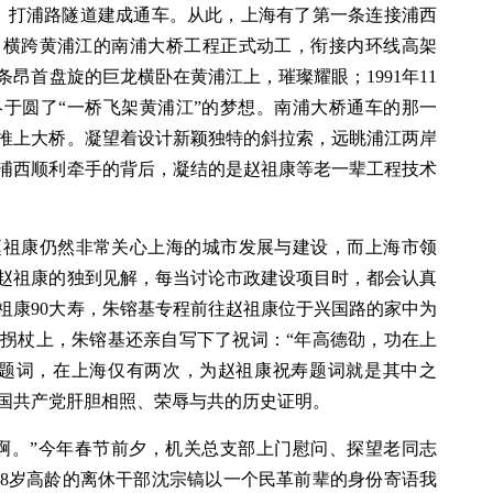
0日，打浦路隧道建成通车。从此，上海有了第一条连接浦西
5日，横跨黄浦江的南浦大桥工程正式动工，衔接内环线高架
昂首盘旋的巨龙横卧在黄浦江上，璀璨耀眼；1991年11
终于圆了“一桥飞架黄浦江”的梦想。南浦大桥通车的那一
人推上大桥。凝望着设计新颖独特的斜拉索，远眺浦江两岸
浦西顺利牵手的背后，凝结的是赵祖康等老一辈工程技术
赵祖康仍然非常关心上海的城市发展与建设，而上海市领
赵祖康的独到见解，每当讨论市政建设项目时，都会认真
，赵祖康90大寿，朱镕基专程前往赵祖康位于兴国路的家中为
拐杖上，朱镕基还亲自写下了祝词：“年高德劭，功在上
易题词，在上海仅有两次，为赵祖康祝寿题词就是其中之
国共产党肝胆相照、荣辱与共的历史证明。
啊。”今年春节前夕，机关总支部上门慰问、探望老同志
08岁高龄的离休干部沈宗镐以一个民革前辈的身份寄语我