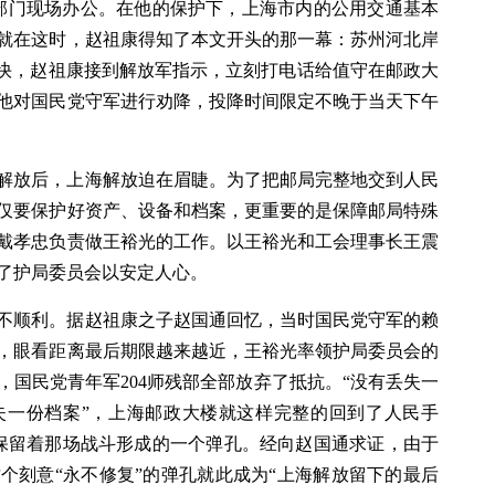
业部门现场办公。在他的保护下，上海市内的公用交通基本
就在这时，赵祖康得知了本文开头的那一幕：苏州河北岸
很快，赵祖康接到解放军指示，立刻打电话给值守在邮政大
他对国民党守军进行劝降，投降时间限定不晚于当天下午
解放后，上海解放迫在眉睫。为了把邮局完整地交到人民
仅要保护好资产、设备和档案，更重要的是保障邮局特殊
戴孝忠负责做王裕光的工作。以王裕光和工会理事长王震
了护局委员会以安定人心。
不顺利。据赵祖康之子赵国通回忆，当时国民党守军的赖
，眼看距离最后期限越来越近，王裕光率领护局委员会的
国民党青年军204师残部全部放弃了抵抗。“没有丢失一
失一份档案”，上海邮政大楼就这样完整的回到了人民手
还保留着那场战斗形成的一个弹孔。经向赵国通求证，由于
个刻意“永不修复”的弹孔就此成为“上海解放留下的最后