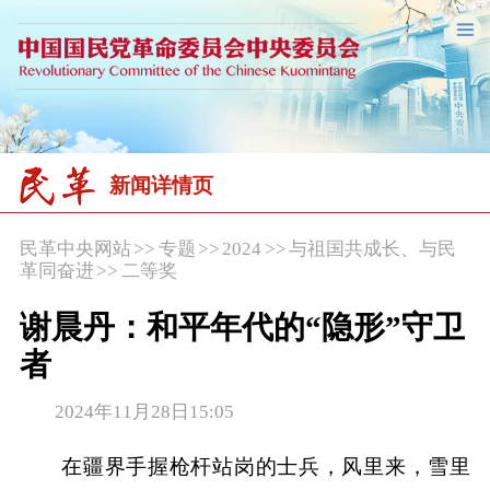
新闻详情页
民革中央网站
>>
专题
>>
2024
>>
与祖国共成长、与民
革同奋进
>>
二等奖
谢晨丹：和平年代的“隐形”守卫
者
2024年11月28日15:05
在疆界手握枪杆站岗的士兵，风里来，雪里