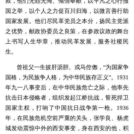
叔，他们无怨无悔、倾情奉献，以平凡之心行报
国之举，以个人之力促百川归海，以微言善行助
国家发展。他们尽民革党员之本分，扬民主党派
之优势，献政协委员之良策，在参政议政的舞台
上书写人生华章，推动民革发展，服务社稷民
生。
曾祖父一生披肝沥胆、戎马倥偬，“为国家争
国格，为民族争人格，为中华民族存正义”。1931
年九一八事变后，在中华民族危亡之际，他率先
抗击日本侵略者，组织发起江桥抗战，誓死捍卫
国家主权，打响了中国抗日战争第一枪。1936
年，在民族危机空前严重的关头，张学良、杨虎
城发动震惊中外的西安事变，身在西安的他，积