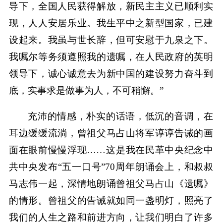
导下，全国人民获得解放，新民主主义已顺利实
现，人人安居乐业。我生平中之新型国家，已建
设起来。我虽与世长辞，但可安慰于九泉之下。
我嘱尔等务须遵照我的遗嘱，在人民政府的英明
领导下，诚心诚意去为新中国的建设努力奋斗到
底，实事求是做事为人，不可稍懈。”
充沛的情感，朴实的话语，低沉的音调，在
耳边缓缓流淌，曾祖父马占山将军谆谆告诫的画
面在眼前慢慢浮现……这是我在民革中央纪念中
共中央发布“五一口号”70周年朗诵会上，和叔叔
马志伟一起，深情地朗诵曾祖父马占山《遗嘱》
的情形。曾祖父的告诫就如同一盏明灯，照亮了
我们的人生之路和前进方向，让我们明白了许多