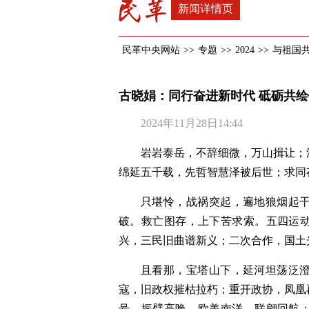
新闻详情页
民革中央网站
>>
专题
>>
2024
>>
与祖国
古晓娟：同行奋进新时代 砥砺共
2024年11月28日14:44
岩岩泰岳，不辞细微，万山揖让；
绵延五千载，先哲智慧泽被后世；求同
只堪怜，战祸突起，遍地狼烟起
破。救亡图存，上下苦求索。五四运
兴，三民旧曲谱新义；二次合作，国土
且看那，宝塔山下，延河坦荡泛
寇，旧政权摧枯拉朽；重开政协，凤凰
号，振臂高唤。欧美南洋，联翩回航