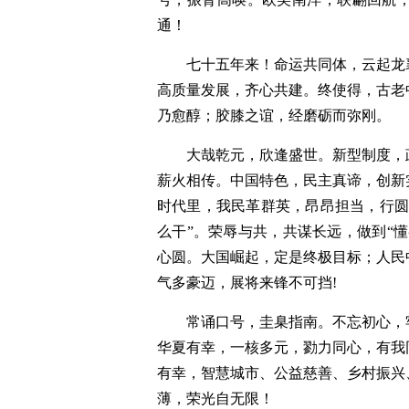
通！
七十五年来！命运共同体，云起龙
高质量发展，齐心共建。终使得，古老
乃愈醇；胶膝之谊，经磨砺而弥刚。
大哉乾元，欣逢盛世。新型制度，
薪火相传。中国特色，民主真谛，创新
时代里，我民革群英，昂昂担当，行圆
么干”。荣辱与共，共谋长远，做到“
心圆。大国崛起，定是终极目标；人民
气多豪迈，展将来锋不可挡!
常诵口号，圭臬指南。不忘初心，
华夏有幸，一核多元，勠力同心，有我
有幸，智慧城市、公益慈善、乡村振兴
薄，荣光自无限！