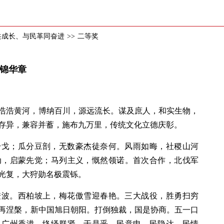
共成长、与民革同奋进
>>
二等奖
绘锦华章
浩浩黄河，博纳百川，源远流长。谋及庶人，和实生物，
存异，兼容并蓄，施布九万里，传统文化立德庆彰。
干戈；瓜分豆剖，无数豪杰徒奈何。风雨如晦，社稷山河
动，启蒙先觉；马列主义，慨然领诺。首次合作，北伐军
光复，大狩勋名极震铄。
澄波。西柏坡上，梅花傲雪迎春艳。三大战役，胜勇扫穷
再涅槃，新中国旭日朝阳。打倒独裁，国是协商。五一口
；广州香港，络绎群贤。于是乎，民意申、民隐达、民情