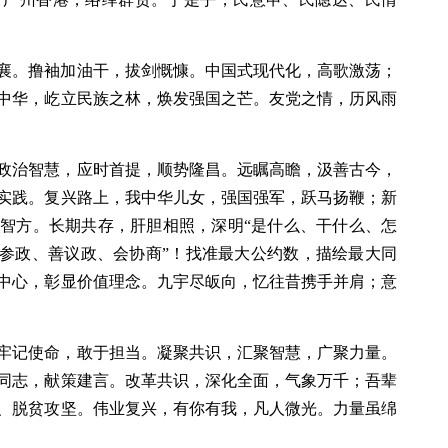
襄。撸袖加油干，拔剑慨慷。中国式现代化，高歌激荡；
中华，屹立民族之林，焕发强国之芒。友党之情，历风雨
政治智慧，应时首提，顺势隆昌。远瞩高瞻，汲善古今，
实践。复兴路上，我中华儿女，强国强军，跃马扬鞭；新
智方。长期共存，肝胆相照，深明“是什么、干什么、怎
懂参政、善议政、会协商”！找准最大公约数，描绘最大同
中心，彰显价值理念。九宇尽皈向，忆往昔携手并肩；意
牢记使命，敢于担当。凝聚共识，汇聚智慧，广聚力量。
同志，献策建言。改革共识，深化全面，气象万千；吾辈
、脱贫攻坚。伟业复兴，有你有我，凡人微光。力量虽绵