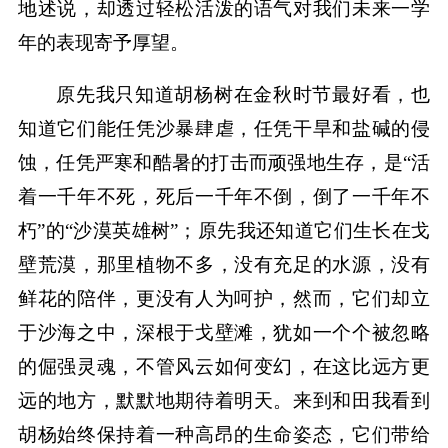
地述说，却透过轻松活泼的语气对我们未来一学
年的表现寄予厚望。
原先我只知道胡杨树在金秋时节最好看，也
知道它们能任凭沙暴肆虐，任凭干旱和盐碱的侵
蚀，任凭严寒和酷暑的打击而顽强地生存，是“活
着一千年不死，死后一千年不倒，倒了一千年不
朽”的“沙漠英雄树”；原先我还知道它们生长在戈
壁荒漠，那里植物不多，没有充足的水源，没有
鲜花的陪伴，更没有人为呵护，然而，它们却立
于沙海之中，深根于戈壁滩，犹如一个个被忽略
的倔强灵魂，不管风云如何变幻，在这比远方更
远的地方，默默地期待着明天。来到和田我看到
胡杨始终保持着一种高昂的生命姿态，它们带给