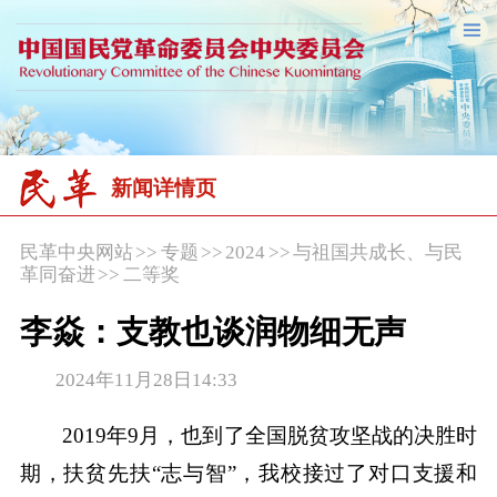
新闻详情页
民革中央网站
>>
专题
>>
2024
>>
与祖国共成长、与民
革同奋进
>>
二等奖
李焱：支教也谈润物细无声
2024年11月28日14:33
2019年9月，也到了全国脱贫攻坚战的决胜时
期，扶贫先扶“志与智”，我校接过了对口支援和