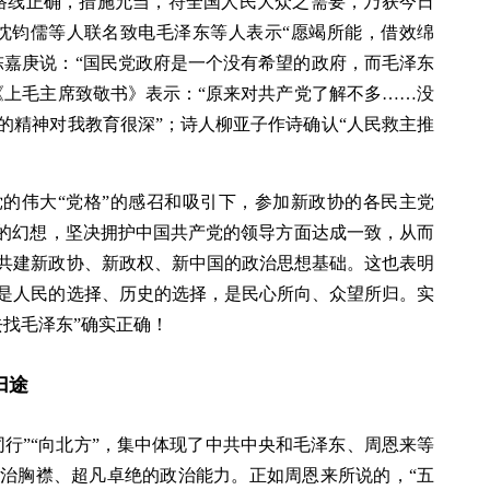
路线正确，措施允当，符全国人民大众之需要，乃获今日
沈钧儒等人联名致电毛泽东等人表示“愿竭所能，借效绵
陈嘉庚说：“国民党政府是一个没有希望的政府，而毛泽东
《上毛主席致敬书》表示：“原来对共产党了解不多……没
的精神对我教育很深”；诗人柳亚子作诗确认“人民救主推
的伟大“党格”的感召和吸引下，参加新政协的各民主党
”的幻想，坚决拥护中国共产党的领导方面达成一致，从而
共建新政协、新政权、新中国的政治思想基础。这也表明
是人民的选择、历史的选择，是民心所向、众望所归。实
去找毛泽东”确实正确！
归途
同行”“向北方”，集中体现了中共中央和毛泽东、周恩来等
治胸襟、超凡卓绝的政治能力。正如周恩来所说的，“五