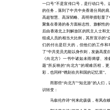
一口号”不是宣传口号，是行动口号。
的任务，落到了中共中央香港分局的肩
高超智慧、高深韬略、高明举措彰显了
聚集在香港的各方面标志性、旗帜性的代
后由香港北上到解放区的民主人士和文化
组成人员的相当大比例，其所宣示的“众
们的付出是巨大的，但他们的工作和
了“中共党员尤能以身作则，发扬高度
《向北方》一书中诸如未雨绸缪、准备
题”所反映的“向北方”的艰难历程，
彩，也同样“镌刻在共和国的记忆里”。
而那些“向北方”“知北游”的人
识转变：
马叙伦作诗“何来此彶彶，有凤在岐