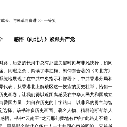
共成长、与民革同奋进
>>
一等奖
东”——感悟《向北方》紧跟共产党
来时路，历史的长河中总有那些关键时刻与非凡抉择，如同
途。闲暇之余，阅读了李红梅、刘仰东合著的《向北方》
系统地展现了在中共中央指示和部署下，中共香港分局和
界代表，从香港北上解放区这一恢宏的历史壮举，恰似一
历史画卷，让我们得以近距离感受在中华人民共和国成立
与爱国力量，如何在历史的十字路口，以非凡的勇气与智
坚定选择。该书许多历史画面、著名人物、精辟论断都给人
感悟。书中“云南王”龙云那句掷地有声的“此路走不通，
守，更是那个时代众多仁人志士共同心声的回响，它跨越