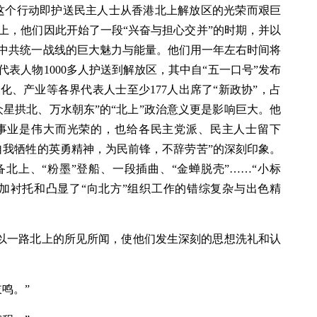
这个行动即护送民主人士从香港北上解放区的光荣而艰巨
上，他们因此开始了一段“兴奋与担心交并”的时期，并以
中共统一战线的巨大魅力与能量。他们用一年左右时间将
表人物1000多人护送到解放区，其中自“五一口号”发布
、产业等各界代表人士至少177人出席了“新政协”，占
星拱北、万水朝东”的“北上”政治意义更是影响巨大。他
事业是伟大而光荣的，也给各民主党派、民主人士留下
自我牺牲的英勇精神，为民前锋，不辞劳苦”的深刻印象。
北上、“粉墨”登船、一段插曲、“金蝉脱壳”……“小标
更加衬托和凸显了“向北方”组织工作的错综复杂与出色精
们，以一路北上的所见所闻，使他们发生深刻的思想洗礼和认
鸣。”