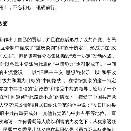
程上，不忘初心，砥砺前行。
转变
都作出了自己的贡献，并且在战后形成了以共产党、各民
牵制中促成了“重庆谈判”和“双十协定”，形成了在“政
和平民主”。但是随着蒋介石集团撕毁“双十协定”发动内战，
时以各民主党派为代表的“中间势力”逐渐形成了走“中间
的主流意识——以“旧民主主义”思想为指导、以“和平改
阶级共和国为目标的“中间路线”。在错综复杂的这一特定
参加中共提倡的“新政协”和接受中共的领导，经历了一个
“中间道路”“此路走不通”的情况下，接受了中国共产党
李济深1948年9月10日给朱学范的信中说：“今日国内畏
政府中共占重要成分，其他各党派与中共占平等地位。”直
次邀请，在何香凝等人晓以利害的力劝之下，从犹豫迟疑
”。民盟中央委员叶笃义曾在其回忆录《虽九死其犹未悔》