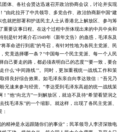
民团体、各社会贤达迅速召开政治协商会议，讨论并实现
！”由此拉开了中共领导、多党合作、政治协商新中国“建
东也就把部署和护送民主人士从香港北上解放区、参与筹
了重要议事日程。在这个过程中所体现出来的中共中央和
别是针对蒋介石1949年《新年文告》的蛊惑，毛泽东及
“将革命进行到底”的号召，有针对性地为各民主党派、民
，究竟选择哪一条？“中国每一个民主党派、每一个人民
择自己要走的路，都必须表明自己的态度”“要一致，要合
走什么‘中间路线’”。同时，更加重视统一战线工作和策
取得良好综合效果。如毛泽东亲自向李达致信：“吾兄乃
盼兄速来参与经营。”李达受到毛泽东高超的统一战线策
！”他“向北方”一到解放区，就迫不及待“希望看望润之
“去找毛泽东”的一个缩影。就这样，出现了各民主党派、
景：
我的精神是永远跟随你们的事业”；民革领导人李济深致电