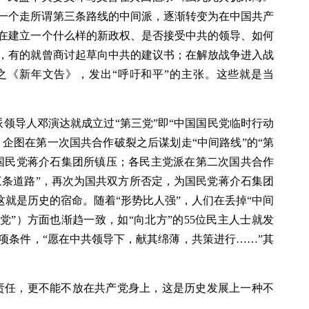
从一个走所谓第三条路线的中间派，逐渐转变为在中国共产
在建立一个什么样的新政权、是否接受中共的领导、如何
，有的就曾商讨起草向中共的建议书；在解放战争进入战
之《新年文告》，发出“呼吁和平”的主张。这些就是当
左派领导人邓演达就成立过“第三党”即“中国国民党临时行动
，企图在第一次国共合作破裂之后谋划走“中间路线”的“第
国民党蒋介石集团所镇压；各民主党派在第二次国共合作
三条道路”，再次为国共双方所否定，为国民党蒋介石集团
，这就是历史的宿命。随着“形势比人强”，人们在丢掉“中间
党”）方面也渐趋一致，如“向北方”的55位民主人士就发
项条件，“愿在中共领导下，献其绵薄，共策进行……”其
责任，更不能不放在共产党身上，这是历史发展上一种不