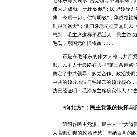
毛泽东等人表示“贵党领导中国革命，
伟大之成就，无比钦佩”；民盟领导人
薄；今后一切，伫待明教”；华侨领袖
则眼光远大”；洪门耆老司徒美堂则以
想到，毛主席这样平易近人，民主协议
毛氏，鬻国元凶恨将酋”……
正是在毛泽东的伟大人格与共产党
派、民主人士最终在丢掉“第三条道路
奠定了中共领导、多党合作、政治协商
中共的领导地位与毛泽东的领导核心，
践已经证明：毛泽东主席确实伟大！“
“向北方”：民主党派的抉择与
组织各民主党派、民主人士“大道
人高瞻远瞩的政治智慧、海纳百川的政