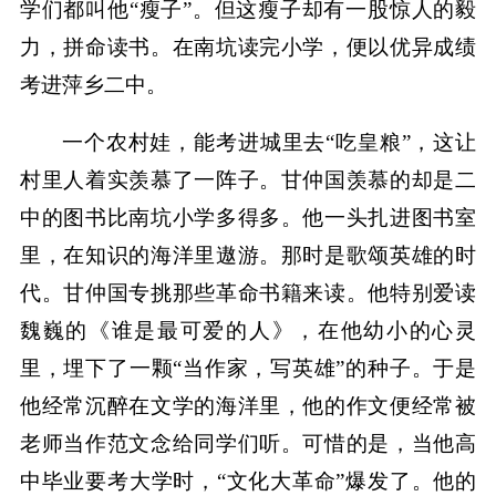
学们都叫他“瘦子”。但这瘦子却有一股惊人的毅
力，拼命读书。在南坑读完小学，便以优异成绩
考进萍乡二中。
一个农村娃，能考进城里去“吃皇粮”，这让
村里人着实羡慕了一阵子。甘仲国羡慕的却是二
中的图书比南坑小学多得多。他一头扎进图书室
里，在知识的海洋里遨游。那时是歌颂英雄的时
代。甘仲国专挑那些革命书籍来读。他特别爱读
魏巍的《谁是最可爱的人》，在他幼小的心灵
里，埋下了一颗“当作家，写英雄”的种子。于是
他经常沉醉在文学的海洋里，他的作文便经常被
老师当作范文念给同学们听。可惜的是，当他高
中毕业要考大学时，“文化大革命”爆发了。他的