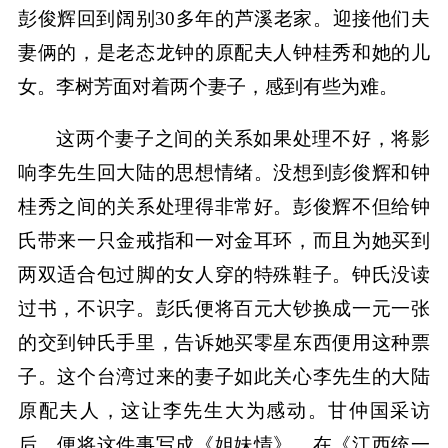
彭俊辉回到阔别30多年的芦溪老家。迎接他们夫
妻俩的，是老态龙钟的原配夫人钟桂秀和她的儿
女。李树芳面对着两个妻子，感到有些为难。
这两个妻子之间的关系如果处理不好，将影
响李先生回大陆的思想情绪。没想到彭俊辉和钟
桂秀之间的关系处理得非常好。彭俊辉不但给钟
氏带来一只金戒指和一对金耳环，而且为她买到
两双适合包过脚的女人穿的特殊鞋子。钟氏没读
过书，不识字。彭氏便将百元大钞换成一元一张
的交到钟氏手里，告诉她买零星东西便用这种票
子。这个台湾过来的妻子如此关心李先生的大陆
原配夫人，这让李先生大为感动。甘仲国采访
后，便将这件事写成《姐妹情》，在《江西统一