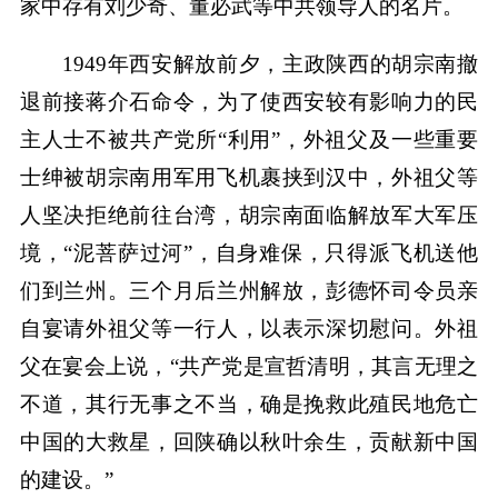
家中存有刘少奇、董必武等中共领导人的名片。
1949年西安解放前夕，主政陕西的胡宗南撤
退前接蒋介石命令，为了使西安较有影响力的民
主人士不被共产党所“利用”，外祖父及一些重要
士绅被胡宗南用军用飞机裹挟到汉中，外祖父等
人坚决拒绝前往台湾，胡宗南面临解放军大军压
境，“泥菩萨过河”，自身难保，只得派飞机送他
们到兰州。三个月后兰州解放，彭德怀司令员亲
自宴请外祖父等一行人，以表示深切慰问。外祖
父在宴会上说，“共产党是宣哲清明，其言无理之
不道，其行无事之不当，确是挽救此殖民地危亡
中国的大救星，回陕确以秋叶余生，贡献新中国
的建设。”