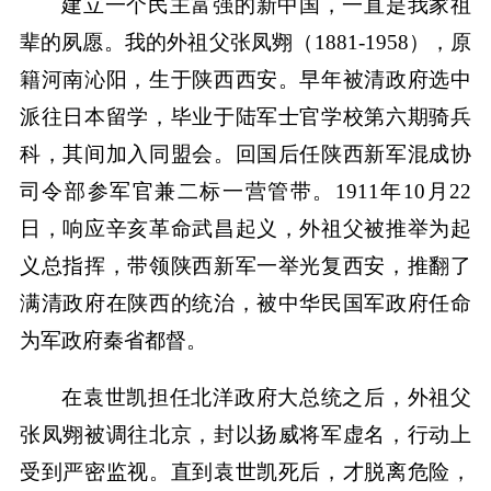
建立一个民主富强的新中国，一直是我家祖
辈的夙愿。我的外祖父张凤翙（1881-1958），原
籍河南沁阳，生于陕西西安。早年被清政府选中
派往日本留学，毕业于陆军士官学校第六期骑兵
科，其间加入同盟会。回国后任陕西新军混成协
司令部参军官兼二标一营管带。1911年10月22
日，响应辛亥革命武昌起义，外祖父被推举为起
义总指挥，带领陕西新军一举光复西安，推翻了
满清政府在陕西的统治，被中华民国军政府任命
为军政府秦省都督。
在袁世凯担任北洋政府大总统之后，外祖父
张凤翙被调往北京，封以扬威将军虚名，行动上
受到严密监视。直到袁世凯死后，才脱离危险，