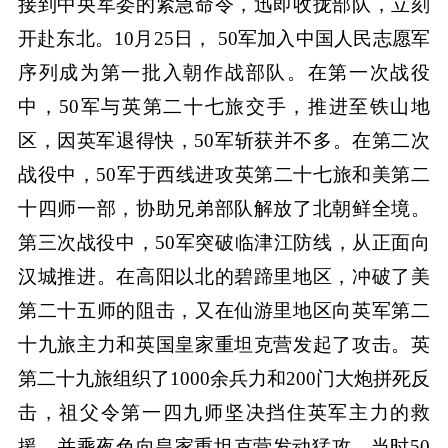
接到中央军委的紧急命令，迅即收拢部队，立刻
开赴东北。10月25日， 50军加入中国人民志愿军
序列成为第一批入朝作战部队。在第一次战役
中，50军与英第二十七旅交手，推进至铁山地
区，因英军退得快，50军斩获并不多。在第二次
战役中，50军于西线进攻英第二十七旅和美第二
十四师一部，协助兄弟部队解放了北朝鲜全境。
第三次战役中，50军突破临津江防线，从正面向
汉城推进。在高阳以北的碧蹄里地区，冲破了美
第二十五师的阻击，又在仙游里地区向英军第二
十九旅主力和英国皇家重坦克营发起了攻击。英
第二十九旅组织了1000余兵力和200门大炮拼死反
击，祖父令第一四九师坚决挡住英军主力的救
援，并乘夜色向皇家重坦克营发动猛攻。当时50