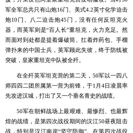
军全军总共只有山炮16门、美式4.2英寸化学迫击
炮10门、八二迫击炮45门，没有任何反坦克火
器，而英军则是“百人长”重坦克，火力充足。然
而面对到处都是提着爆破筒、扛着炸药包、手榴
弹扑来的中国士兵，英军顾此失彼，终于防线被
突破，皇家重坦克中队被全歼。
在全歼英军坦克营的第二天，50军以一四八
师四四二团所属第一营为前锋，于1月4日凌晨率
先攻进汉城，打出了又一个垂名青史的战绩。
50军在朝鲜战场上最艰难、最惨烈、也最辉
煌的战绩，是第四次战役期间的汉江50昼夜阻击
战，特别是汉江南岸“坚守防御”。在第四次战役