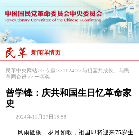
新闻详情页
民革中央网站
>>
专题
>>
2024
>>
与祖国共成长、与民
革同奋进
>>
一等奖
曾学锋：庆共和国生日忆革命家
史
2024年11月27日15:58
风雨砥砺，岁月如歌，祖国即将迎来75岁生