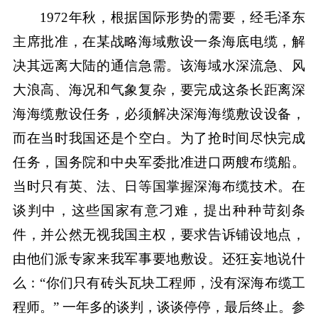
1972年秋，根据国际形势的需要，经毛泽东
主席批准，在某战略海域敷设一条海底电缆，解
决其远离大陆的通信急需。该海域水深流急、风
大浪高、海况和气象复杂，要完成这条长距离深
海海缆敷设任务，必须解决深海海缆敷设设备，
而在当时我国还是个空白。为了抢时间尽快完成
任务，国务院和中央军委批准进口两艘布缆船。
当时只有英、法、日等国掌握深海布缆技术。在
谈判中，这些国家有意刁难，提出种种苛刻条
件，并公然无视我国主权，要求告诉铺设地点，
由他们派专家来我军事要地敷设。还狂妄地说什
么：“你们只有砖头瓦块工程师，没有深海布缆工
程师。” 一年多的谈判，谈谈停停，最后终止。参