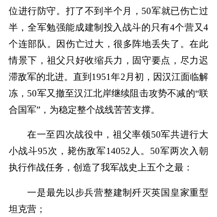
位进行防守。打了不到半个月，50军就已伤亡过
半，全军勉强能成建制投入战斗的只有4个营又4
个连部队。因伤亡过大，很多阵地丢失了。在此
情景下，祖父只好收缩兵力，固守要点，尽力迟
滞敌军的北进。直到1951年2月初，因汉江面临解
冻，50军又撤至汉江北岸继续阻击攻势不减的“联
合国军”，为稳定整个战线苦苦支撑。
在一至四次战役中，祖父率领50军共进行大
小战斗95次，毙伤敌军14052人。50军两次入朝
执行作战任务，创造了我军战史上五个之最：
一是最先以步兵营整建制歼灭英国皇家重型
坦克营；