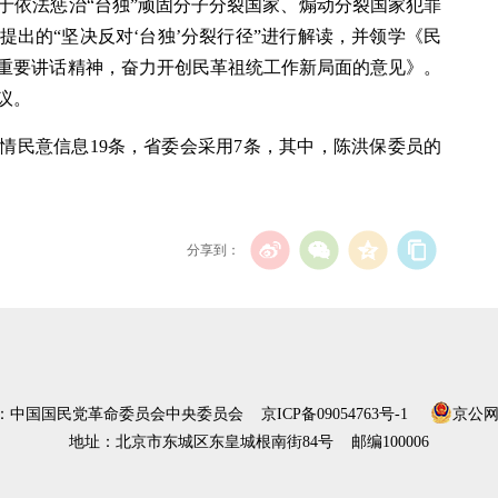
于依法惩治“台独”顽固分子分裂国家、煽动分裂国家犯罪
出的“坚决反对‘台独’分裂行径”进行解读，并领学《民
重要讲话精神，奋力开创民革祖统工作新局面的意见》。
议。
社情民意信息19条，省委会采用7条，其中，陈洪保委员的
分享到：
）：中国国民党革命委员会中央委员会
京ICP备09054763号-1
京公网安
地址：北京市东城区东皇城根南街84号 邮编100006