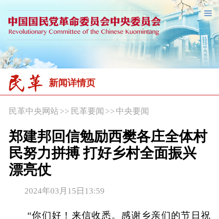
新闻详情页
民革中央网站
>>
民革要闻
>>
中央要闻
郑建邦回信勉励西樊各庄全体村
民努力拼搏 打好乡村全面振兴
漂亮仗
2024年03月15日13:59
“你们好！来信收悉。感谢乡亲们的节日祝