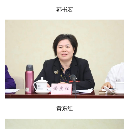
郭书宏
黄东红