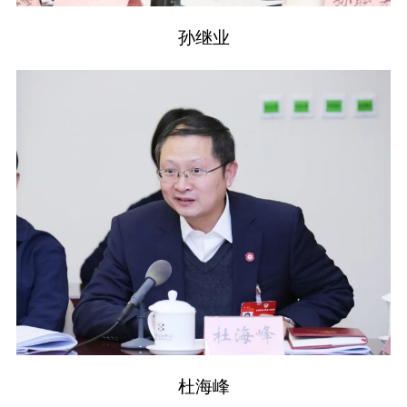
孙继业
杜海峰