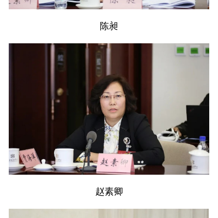
陈昶
赵素卿