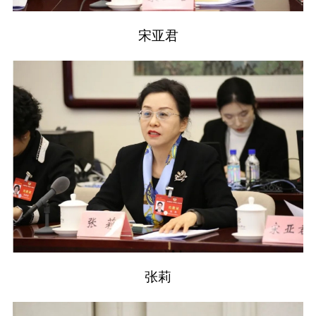
宋亚君
张莉