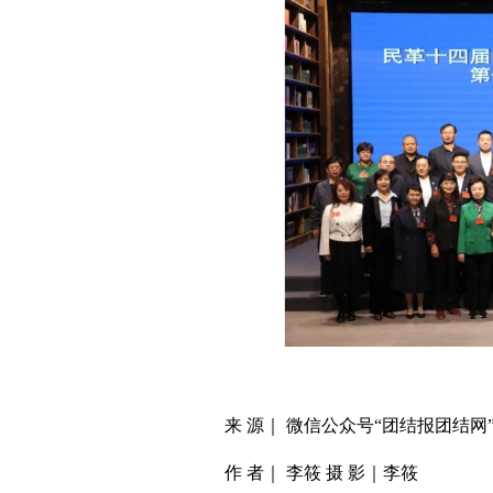
来 源｜ 微信公众号“团结报团结网
作 者｜ 李筱 摄 影｜李筱