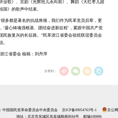
毕业歌》、京剧《光辉照儿永向前》、舞蹈《大红枣儿甜
祖国》的歌声中结束。
有很多都是著名的抗战将领，我们作为民革党员后辈，更
，‘凝心铸魂强根基、团结奋进新征程’，紧跟中国共产党
现民族复兴的长征路。”民革浙江省委会祖统联谊委员会
说。
浙江省委会 核稿：刘丹萍
分享到：
）：中国国民党革命委员会中央委员会
京ICP备09054763号-1
京公网安
地址：北京市东城区东皇城根南街84号 邮编100006