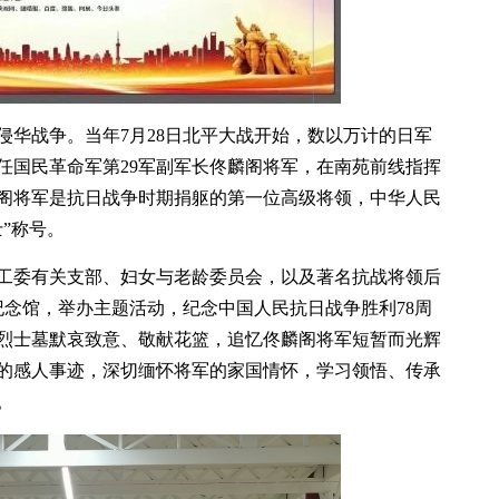
面侵华战争。当年7月28日北平大战开始，数以万计的日军
任国民革命军第29军副军长佟麟阁将军，在南苑前线指挥
阁将军是抗日战争时期捐躯的第一位高级将领，中华人民
”称号。
区工委有关支部、妇女与老龄委员会，以及著名抗战将领后
纪念馆，举办主题活动，纪念中国人民抗日战争胜利78周
烈士墓默哀致意、敬献花篮，追忆佟麟阁将军短暂而光辉
的感人事迹，深切缅怀将军的家国情怀，学习领悟、传承
。