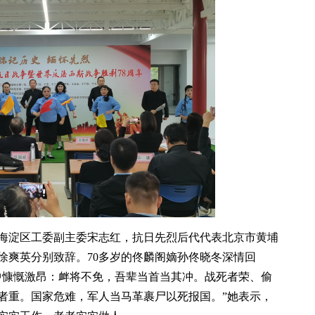
海淀区工委副主委宋志红，抗日先烈后代代表北京市黄埔
徐爽英分别致辞。70多岁的佟麟阁嫡孙佟晓冬深情回
中慷慨激昂：衅将不免，吾辈当首当其冲。战死者荣、偷
者重。国家危难，军人当马革裹尸以死报国。”她表示，