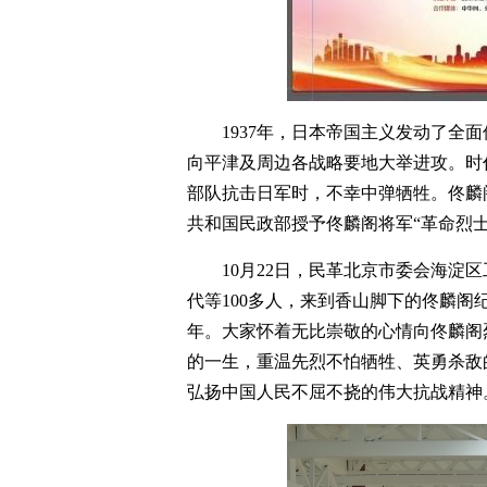
1937年，日本帝国主义发动了全
向平津及周边各战略要地大举进攻。时
部队抗击日军时，不幸中弹牺牲。佟麟
共和国民政部授予佟麟阁将军“革命烈士
10月22日，民革北京市委会海淀
代等100多人，来到香山脚下的佟麟阁
年。大家怀着无比崇敬的心情向佟麟阁
的一生，重温先烈不怕牺牲、英勇杀敌
弘扬中国人民不屈不挠的伟大抗战精神